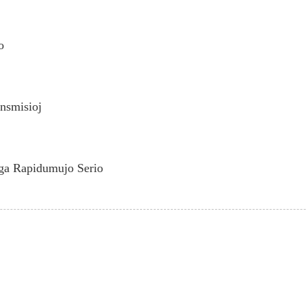
o
nsmisioj
ga Rapidumujo Serio
BULETINO
Ricevu Ĝisdatigojn kaj Ofertoj
Kontaktu nin. Nenio estas pli 
finan rezulton.