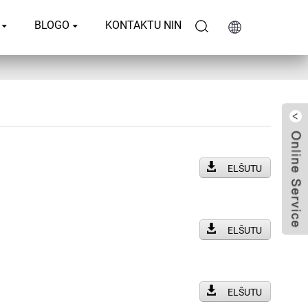
BLOGO
KONTAKTU NIN
ELŜUTU
ELŜUTU
ELŜUTU