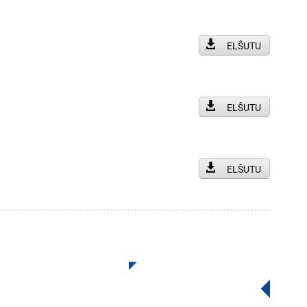
ELŜUTU
ELŜUTU
ELŜUTU
n de INI
Alklaku Por Enketo
bona ol vidi la