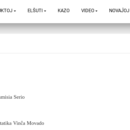
UKTOJ
ELŜUTI
KAZO
VIDEO
NOVAĴOJ
misia Serio
statika Vinĉa Movado