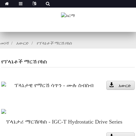
መነሻ
አውርድ
የፕላኔቶች ማርሽ ቦክስ
የፕላኔቶች ማርሽ ቦክስ
ፕላኔታዊ የማርሽ ሳጥን - ሙሉ ስብስብ
አውርድ
ፕላኔታሪ ማርሽቦክስ - IGC-T Hydrostatic Drive Series