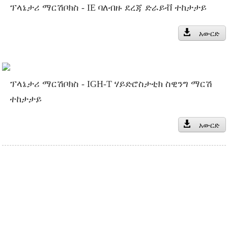
ፕላኔታሪ ማርሽቦክስ - IE ባለብዙ ደረጃ ድራይቭ ተከታታይ
አውርድ
ፕላኔታሪ ማርሽቦክስ - IGH-T ሃይድሮስታቲክ ስዊንግ ማርሽ
ተከታታይ
አውርድ
ለጋዜጣችን ይመዝገቡ
ከ INI ዝማኔዎችን እና ቅናሾችን ይቀበሉ ያግኙን። የመጨረሻውን ውጤት
ከማየት የተሻለ ነገር የለም።