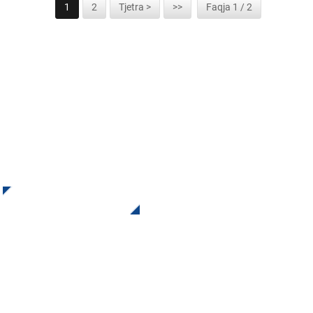
1
2
Tjetra >
>>
Faqja 1 / 2
REGJISTROHUNI PËR BULETINIIN TONË
Merrni përditësime dhe oferta nga INI. Na kontaktoni. Nuk ka
asgjë më të mirë sesa të shohësh rezultatin përfundimtar.
Klikoni Për Pyetje