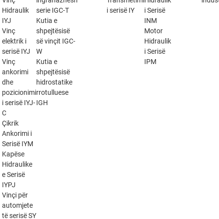
Vinç
ingranazhesh
Transmetimi
Hidraulik
indust
Hidraulik
serie IGC-T
i serisë IY
i Serisë
IYJ
Kutia e
INM
Vinç
shpejtësisë
Motor
elektrik i
së vinçit IGC-
Hidraulik
serisë IYJ
W
i Serisë
Vinç
Kutia e
IPM
ankorimi
shpejtësisë
dhe
hidrostatike
pozicionimi
rrotulluese
i serisë IYJ-
IGH
C
Çikrik
Ankorimi i
Serisë IYM
Kapëse
Hidraulike
e Serisë
IYPJ
Vinçi për
automjete
të serisë SY