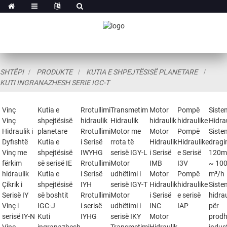
SHTËPI
PRODUKTE
KUTIA E SHPEJTËSISË PLANETARE
KUTI INGRANAZHESH SERIE IGC-T
Vinç
Kutia e
Rrotullimi
Transmetim
Motor
Pompë
Siste
Vinç
shpejtësisë
hidraulik
Hidraulik
hidraulik
hidraulike
Hidra
Hidraulik i
planetare
Rrotullimi
Motor me
Motor
Pompë
Siste
Dyfishtë
Kutia e
i Serisë
rrota të
Hidraulik
Hidraulike
dragi
Vinç me
shpejtësisë
IWYHG
serisë IGY-L
i Serisë
e Serisë
120m
fërkim
së serisë IE
Rrotullimi
Motor
IMB
I3V
~ 10
hidraulik
Kutia e
i Serisë
udhëtimi i
Motor
Pompë
m³/h
Çikrik i
shpejtësisë
IYH
serisë IGY-T
Hidraulik
hidraulike
Siste
Serisë IY
së boshtit
Rrotullimi
Motor
i Serisë
e serisë
hidra
Vinç i
IGC-J
i serisë
udhëtimi i
INC
IAP
për
serisë IY-N
Kuti
IYHG
serisë IKY
Motor
prodh