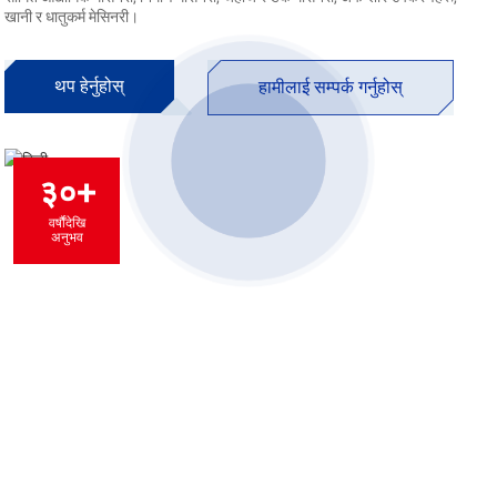
खानी र धातुकर्म मेसिनरी।
थप हेर्नुहोस्
हामीलाई सम्पर्क गर्नुहोस्
३०+
वर्षौंदेखि
अनुभव
प्रमाणीकरण आइकन
54,000
20,800
हाइड्रोलिक र इलेक्ट्रिक विन्चहरू
रोटरी ड्राइभ