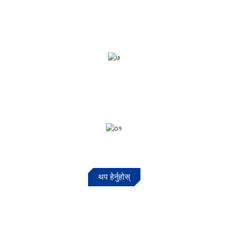
थप हेर्नुहोस्