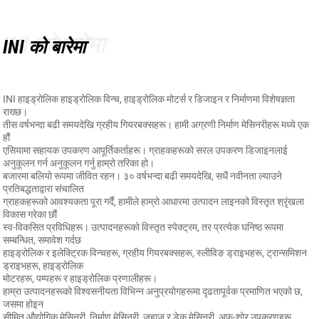
INI को बारेमा
INI को बारेमा
INI हाइड्रोलिक हाइड्रोलिक विन्च, हाइड्रोलिक मोटर्स र डिजाइन र निर्माणमा विशेषज्ञता
राख्छ।
तीस वर्षभन्दा बढी समयदेखि ग्रहीय गियरबक्सहरू। हामी अग्रणी निर्माण मेसिनरीहरू मध्ये एक
हौं
एसियामा सहायक उपकरण आपूर्तिकर्ताहरू। ग्राहकहरूको सरल उपकरण डिजाइनलाई
अनुकूलन गर्न अनुकूलन गर्नु हाम्रो तरिका हो।
बजारमा बलियो रूपमा जीवित रहन। ३० वर्षभन्दा बढी समयदेखि, सधैं नवीनता ल्याउने
प्रतिबद्धताद्वारा संचालित
ग्राहकहरूको आवश्यकता पूरा गर्दै, हामीले हाम्रो आधारमा उत्पादन लाइनको विस्तृत श्रृंखला
विकास गरेका छौं
स्व-विकसित प्रविधिहरू। उत्पादनहरूको विस्तृत स्पेक्ट्रम, तर प्रत्येक घनिष्ठ रूपमा
सम्बन्धित, समावेश गर्दछ
हाइड्रोलिक र इलेक्ट्रिक विन्चहरू, ग्रहीय गियरबक्सहरू, स्लीविङ ड्राइभहरू, ट्रान्समिशन
ड्राइभहरू, हाइड्रोलिक
मोटरहरू, पम्पहरू र हाइड्रोलिक प्रणालीहरू।
हाम्रा उत्पादनहरूको विश्वसनीयता विभिन्न अनुप्रयोगहरूमा दृढतापूर्वक प्रमाणित भएको छ,
जसमा होइन
सीमित औद्योगिक मेसिनरी, निर्माण मेसिनरी, जहाज र डेक मेसिनरी, अफ-शोर उपकरणहरू,