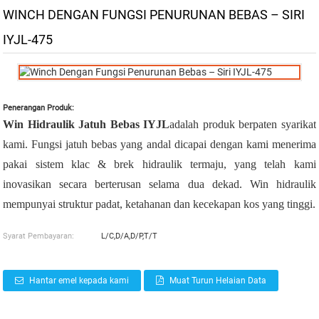
WINCH DENGAN FUNGSI PENURUNAN BEBAS – SIRI
IYJL-475
Penerangan Produk:
Win Hidraulik Jatuh Bebas IYJL
adalah produk berpaten syarikat
kami. Fungsi jatuh bebas yang andal dicapai dengan kami menerima
pakai sistem klac & brek hidraulik termaju, yang telah kami
inovasikan secara berterusan selama dua dekad. Win hidraulik
mempunyai struktur padat, ketahanan dan kecekapan kos yang tinggi.
Syarat Pembayaran:
L/C,D/A,D/P,T/T
Hantar emel kepada kami
Muat Turun Helaian Data