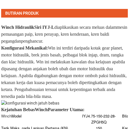
BUTIRAN PRODUK
Winch Hidraulik
Siri IYJ-L
diaplikasikan secara meluas dalam
mesin
pemasangan paip
,
kren perayap
,
kren kenderaan
,
kren baldi
pegang
dan
penghancur
.
Konfigurasi Mekanikal:
Win ini terdiri daripada kotak gear planet,
motor hidraulik, brek jenis basah, pelbagai blok injap, dram, rangka
dan klac hidraulik. Win ini melakukan kawalan dua kelajuan apabila
dipasang dengan anjakan boleh ubah dan motor hidraulik dua
kelajuan. Apabila digabungkan dengan motor omboh paksi hidraulik,
tekanan kerja dan kuasa pemacunya boleh dipertingkatkan dengan
ketara. Pengubahsuaian tersuai untuk kepentingan terbaik anda
tersedia pada bila-bila masa.
Kejatuhan Bebas
Winch
Parameter Utama:
Winch
Model
IYJ4.75-150-232-28-
Bila
ZPGH5Q
Tarik Maks. pada Lapisan Pertama (KN)
150
Kap