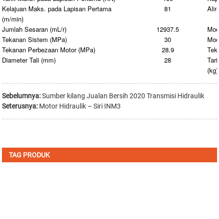
Kelajuan Maks. pada Lapisan Pertama
81
Ali
(m/min)
Jumlah Sesaran (mL/r)
12937.5
Mod
Tekanan Sistem (MPa)
30
Mod
Tekanan Perbezaan Motor (MPa)
28.9
Tek
Diameter Tali (mm)
28
Tar
(kg)
Sebelumnya:
Sumber kilang Jualan Bersih 2020 Transmisi Hidraulik
Seterusnya:
Motor Hidraulik – Siri INM3
TAG PRODUK