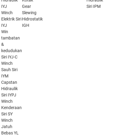
Hidraulik
Kotak
Hidraulik
IYJ
Gear
Siri IPM
Winch
Slewing
Elektrik Siri
Hidrostatik
IYJ
IGH
Win
tambatan
&
kedudukan
Siri IYJ-C
Winch
Sauh Siri
IYM
Capstan
Hidraulik
Siri IYPJ
Winch
Kenderaan
Siri SY
Winch
Jatuh
Bebas YL