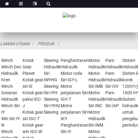
LAMAN UTAMA
PRODUK
Winch
Kotak
Slewing
Penghantaran
Motor
Pam
Sistem
Winch Dwi
Gear
Hidraulik
Hidraulik
Hidraulik
Hidraulik
Hidrauli
Hidraulik
Planet
Siri
Motor roda
Motor
Pam
Sistem 
Kren
Kotak gear
IWYHG
Siri IGY-L
Hidraulik
Hidraulik
korek
Winch
siri IE
Slewing
Motor
Siri IMB
Siri I3V
120m³/j
Geseran
Kotak gear
Siri IYH
perjalanan Siri
Motor
Pam
1000 m³
Hidraulik
paksi IGC-
Slewing
IGY-T
Hidraulik
Hidraulik
Sistem
Winch Siri
J
Siri IYHG
Motor
Siri INC
Siri IAP
hidrauli
IY
Kotak gear
Slewing
perjalanan Siri
Motor
untuk
Win Siri IY-
siri IGC-T
IKY
Hidraulik
pengelu
N
Kotak gear
Penghantaran
Siri INM
perindu
Winch
win IGC-W
Siri IY
Motor