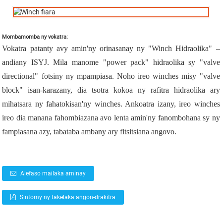
Mombamomba ny vokatra:
Vokatra patanty avy amin'ny orinasanay ny "Winch Hidraolika" –
andiany ISYJ. Mila manome "power pack" hidraolika sy "valve
directional" fotsiny ny mpampiasa. Noho ireo winches misy "valve
block" isan-karazany, dia tsotra kokoa ny rafitra hidraolika ary
mihatsara ny fahatokisan'ny winches. Ankoatra izany, ireo winches
ireo dia manana fahombiazana avo lenta amin'ny fanombohana sy ny
fampiasana azy, tabataba ambany ary fitsitsiana angovo.
Alefaso mailaka aminay
Sintomy ny takelaka angon-drakitra