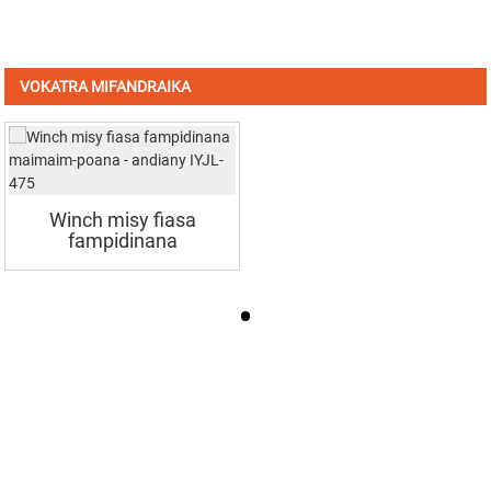
VOKATRA MIFANDRAIKA
Winch misy fiasa
fampidinana
maimaim-poana -
IYJL-...
MISORATRA ANARANA AMIN'NY