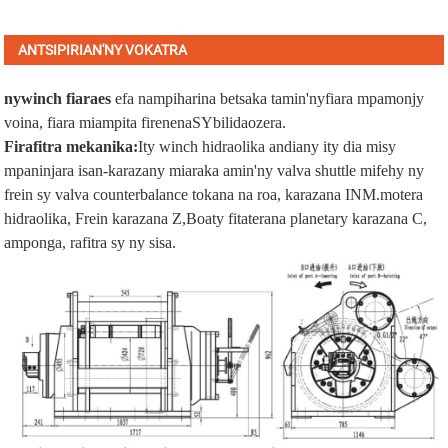
ANTSIPIRIAN'NY VOKATRA
ny
winch fiara
es
efa nampiharina betsaka tamin'ny
fiara mpamonjy
voina
,
fiara miampita firenena
SY
bilidaozera
.
Firafitra mekanika:
Ity winch hidraolika andiany ity dia misy
mpaninjara isan-karazany miaraka amin'ny valva shuttle mifehy ny
frein sy valva counterbalance tokana na roa, karazana INM.
motera
hidraolika
,
Frein karazana Z
,
Boaty fitaterana planetary karazana C
,
amponga
, rafitra sy ny sisa.