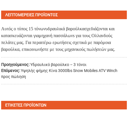
ΛΕΠΤΟΜΈΡΕΙΕΣ ΠΡΟΪΌΝΤΟΣ
Αυτός ο τύπος 15 τόνων
υδραυλικά βαρούλκα
σχεδιάζονται και
κατασκευάζονται για
μηχανή πασσάλων
s για τους Ολλανδούς
πελάτες μας. Για περαιτέρω ερωτήσεις σχετικά με παρόμοια
βαρούλκα, επικοινωνήστε με τους μηχανικούς πωλήσεών μας.
Προηγούμενος:
Υδραυλικό βαρούλκο – 3 τόνοι
Επόμενος:
Υψηλής φήμης Κίνα 3000lbs Snow Mobiles ATV Winch
προς πώληση
ΕΤΙΚΈΤΕΣ ΠΡΟΪΌΝΤΩΝ