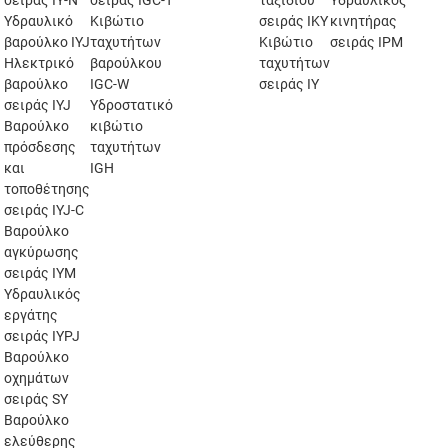
σειράς IY-N
σειράς IGC-T
ταξιδιού
Υδραυλικός
Υδραυλικό
Κιβώτιο
σειράς IKY
κινητήρας
βαρούλκο IYJ
ταχυτήτων
Κιβώτιο
σειράς IPM
Ηλεκτρικό
βαρούλκου
ταχυτήτων
βαρούλκο
IGC-W
σειράς IY
σειράς IYJ
Υδροστατικό
Βαρούλκο
κιβώτιο
πρόσδεσης
ταχυτήτων
και
IGH
τοποθέτησης
σειράς IYJ-C
Βαρούλκο
αγκύρωσης
σειράς IYM
Υδραυλικός
εργάτης
σειράς IYPJ
Βαρούλκο
οχημάτων
σειράς SY
Βαρούλκο
ελεύθερης