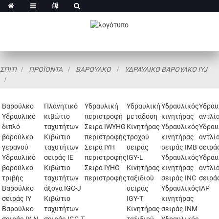
ΣΠΊΤΙ
ΠΡΟΪΌΝΤΑ
ΒΑΡΟΎΛΚΟ
ΥΔΡΑΥΛΙΚΌ ΒΑΡΟΎΛΚΟ IYJ
Βαρούλκο
Πλανητικό
Υδραυλική
Υδραυλική
Υδραυλικός
Υδραυ
Υδραυλικό
κιβώτιο
περιστροφή
μετάδοση
κινητήρας
αντλί
διπλό
ταχυτήτων
Σειρά IWYHG
Κινητήρας
Υδραυλικός
Υδραυ
βαρούλκο
Κιβώτιο
περιστροφής
τροχού
κινητήρας
αντλί
γερανού
ταχυτήτων
Σειρά IYH
σειράς
σειράς IMB
σειρά
Υδραυλικό
σειράς IE
περιστροφής
IGY-L
Υδραυλικός
Υδραυ
βαρούλκο
Κιβώτιο
Σειρά IYHG
Κινητήρας
κινητήρας
αντλί
τριβής
ταχυτήτων
περιστροφής
ταξιδιού
σειράς INC
σειρά
Βαρούλκο
άξονα IGC-J
σειράς
Υδραυλικός
IAP
σειράς IY
Κιβώτιο
IGY-T
κινητήρας
Βαρούλκο
ταχυτήτων
Κινητήρας
σειράς INM