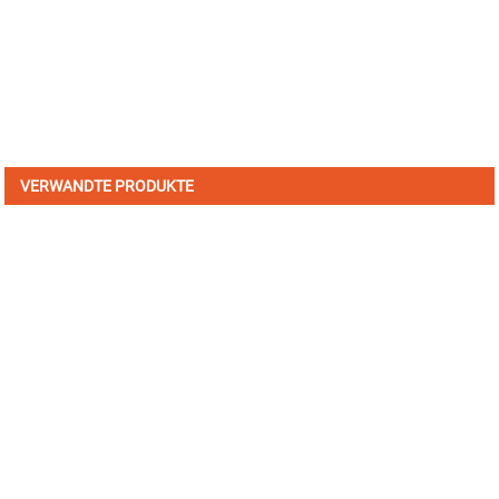
VERWANDTE PRODUKTE
JETZT FÜR UNSEREN NEWSLETTER
ANMELDEN
Erhalten Sie Neuigkeiten und Angebote von INI. Kontaktieren
Sie uns. Es gibt nichts Besseres, als das Endergebnis zu
sehen.