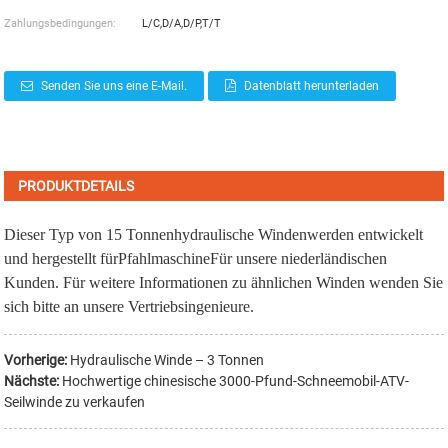
Zahlungsbedingungen:
L/C,D/A,D/P,T/T
Senden Sie uns eine E-Mail.
Datenblatt herunterladen
PRODUKTDETAILS
Dieser Typ von 15 Tonnen
hydraulische Winden
werden entwickelt
und hergestellt für
Pfahlmaschine
Für unsere niederländischen
Kunden. Für weitere Informationen zu ähnlichen Winden wenden Sie
sich bitte an unsere Vertriebsingenieure.
Vorherige:
Hydraulische Winde – 3 Tonnen
Nächste:
Hochwertige chinesische 3000-Pfund-Schneemobil-ATV-
Seilwinde zu verkaufen