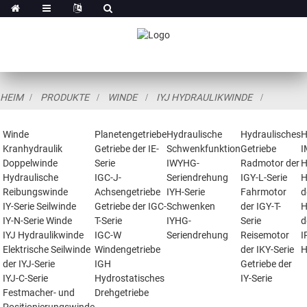
HEIM
PRODUKTE
WINDE
IYJ HYDRAULIKWINDE
Winde
Planetengetriebe
Hydraulische
Hydraulisches
H
Kranhydraulik
Getriebe der IE-
Schwenkfunktion
Getriebe
I
Doppelwinde
Serie
IWYHG-
Radmotor der
H
Hydraulische
IGC-J-
Seriendrehung
IGY-L-Serie
H
Reibungswinde
Achsengetriebe
IYH-Serie
Fahrmotor
d
IY-Serie Seilwinde
Getriebe der IGC-
Schwenken
der IGY-T-
H
IY-N-Serie Winde
T-Serie
IYHG-
Serie
d
IYJ Hydraulikwinde
IGC-W
Seriendrehung
Reisemotor
I
Elektrische Seilwinde
Windengetriebe
der IKY-Serie
H
der IYJ-Serie
IGH
Getriebe der
IYJ-C-Serie
Hydrostatisches
IY-Serie
Festmacher- und
Drehgetriebe