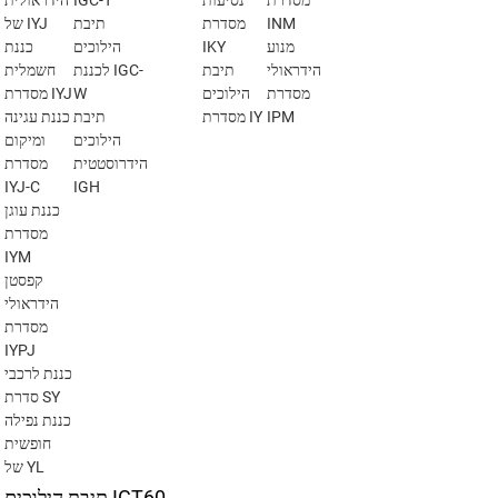
מסדרת
נסיעות
IGC-T
הידראולית
INM
מסדרת
תיבת
של IYJ
מנוע
IKY
הילוכים
כננת
הידראולי
תיבת
לכננת IGC-
חשמלית
מסדרת
הילוכים
W
מסדרת IYJ
IPM
מסדרת IY
תיבת
כננת עגינה
הילוכים
ומיקום
הידרוסטטית
מסדרת
IYJ-C
IGH
כננת עוגן
מסדרת
IYM
קפסטן
הידראולי
מסדרת
IYPJ
כננת לרכבי
סדרת SY
כננת נפילה
חופשית
של YL