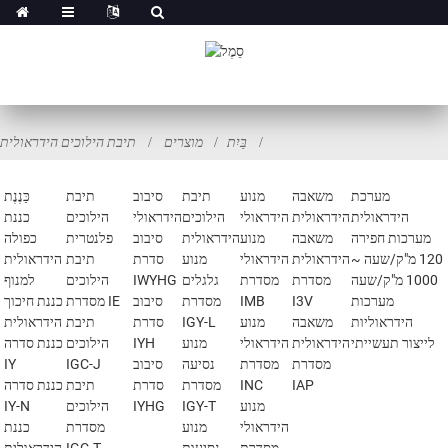
בַּיִת
מוצרים
תיבת הילוכים הידראולית
מערכת
משאבה
מנוע
תיבת
סיבוב
תיבת
כַּנֶנֶת
הידראולית
הידראולית
הידראולי
הילוכים
הידראולי
הילוכים
כננת
מערכות חפירה
משאבה
מנוע
הידראולית
סיבוב
פלנטרית
כפולה
120 מ"ק/שעה ~
הידראולית
הידראולי
מנוע
סדרת
תיבת
הידראולית
1000 מ"ק/שעה
מסדרת
מסדרת
גלגלים
IWYHG
הילוכים
למנוף
מערכות
I3V
IMB
מסדרת
סיבוב
מסדרת IE
כננת חיכוך
הידראוליות
משאבה
מנוע
IGY-L
סדרת
תיבת
הידראולית
לייצור תעשייתי
הידראולית
הידראולי
מנוע
IYH
הילוכים
כננת סדרה
מסדרת
מסדרת
נסיעה
סיבוב
IGC-J
IY
IAP
INC
מסדרת
סדרת
תיבת
כננת סדרה
מנוע
IGY-T
IYHG
הילוכים
IY-N
הידראולי
מנוע
מסדרת
כננת