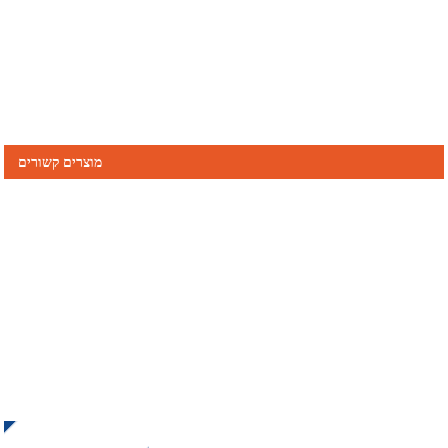
מוצרים קשורים
הירשמו לניוזלטר שלנו
קבלו עדכונים והצעות מ-INI צרו קשר. אין דבר טוב יותר מלראות את
התוצאה הסופית.
לחץ לשאלה