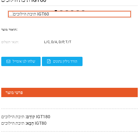
תיבת הילוכים IGT60
תיאור מוצר:
L/C, D/A, D/P, T/T
תנאי תשלום:
הורד גיליון נתונים
שלחו לנו אימייל
פרטי מוצר
תיבת הילוכים IGT180
קוֹדֵם:
תיבת הילוכים IGT80
הַבָּא: