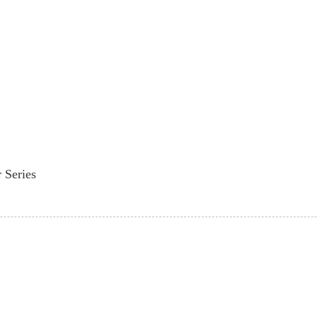
r Series
n wa
Gba Awọn Imudojuiwọn ati Awọn 
ọdọ INI Kan si wa. Ko si ohun ti o
abajade ipari lọ.