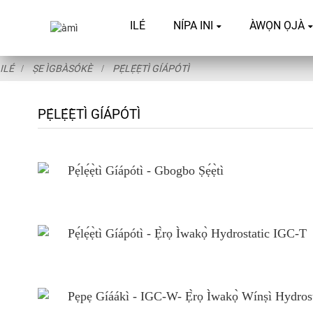
ILÉ
NÍPA INI
ÀWỌN ỌJÀ
ILÉ
ṢE ÌGBÀSÓKÈ
PẸ́LẸ́Ẹ̀TÌ GÍÁPÓTÌ
PẸ́LẸ́Ẹ̀TÌ GÍÁPÓTÌ
Pẹ́lẹ́ẹ̀tì Gíápótì - Gbogbo Ṣẹ́ẹ̀tì
Pẹ́lẹ́ẹ̀tì Gíápótì - Ẹ̀rọ Ìwakọ̀ Hydrostatic IGC-T
Pẹpẹ Gíáákì - IGC-W- Ẹ̀rọ Ìwakọ̀ Wínṣì Hydrost