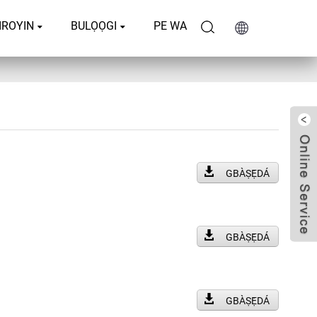
IROYIN
BULỌỌGI
PE WA
GBÀṢẸ̀DÁ
GBÀṢẸ̀DÁ
GBÀṢẸ̀DÁ