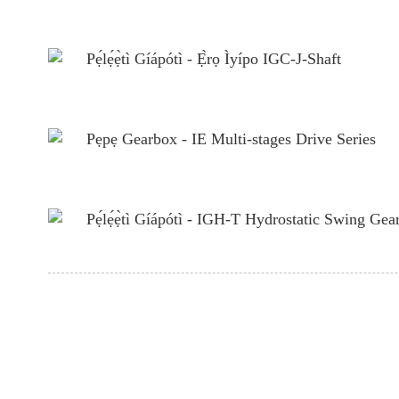
Pẹ́lẹ́ẹ̀tì Gíápótì - Ẹ̀rọ Ìyípo IGC-J-Shaft
Pẹpẹ Gearbox - IE Multi-stages Drive Series
Pẹ́lẹ́ẹ̀tì Gíápótì - IGH-T Hydrostatic Swing Gea
Forukọsilẹ fun iwe iroyi