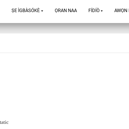
ṢE ÌGBÀSÓKÈ
ỌRAN NAA
FÍDÍÒ
AWỌN 
atic