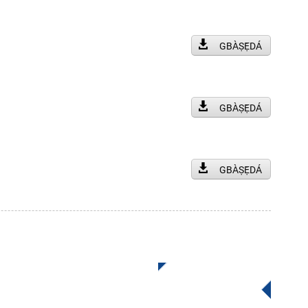
GBÀṢẸ̀DÁ
GBÀṢẸ̀DÁ
GBÀṢẸ̀DÁ
Ipese lati
Tẹ Fun Ibeere
 dara ju ri