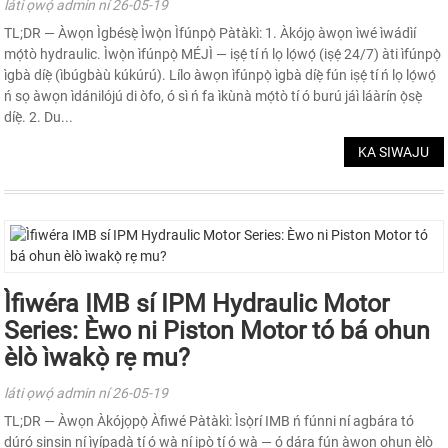
láti ọwọ́ admin ní 26-05-19
TL;DR — Àwọn Ìgbésẹ̀ Ìwọ̀n Ìfúnpọ̀ Pàtàkì: 1. Àkójọ àwọn ìwé ìwádìí
mọ́tò hydraulic. Ìwọ̀n ìfúnpọ̀ MÉJÌ — iṣẹ́ tí ń lọ lọ́wọ́ (iṣẹ́ 24/7) àti ìfúnpọ̀
ìgbà díẹ̀ (ìbúgbàù kúkúrú). Lílo àwọn ìfúnpọ̀ ìgbà díẹ̀ fún iṣẹ́ tí ń lọ lọ́wọ́
ń sọ àwọn ìdánilójú di òfo, ó sì ń fa ìkùnà mọ́tò tí ó burú jáì láàrín ọ̀sẹ̀
díẹ̀. 2. Du...
KA SIWAJU
Ìfiwéra IMB sí IPM Hydraulic Motor
Series: Èwo ni Piston Motor tó bá ohun
èlò ìwakọ̀ rẹ mu?
láti ọwọ́ admin ní 26-05-19
TL;DR — Àwọn Àkójọpọ̀ Àfiwé Pàtàkì: Ìsọ̀rí IMB ń fúnni ní agbára tó
dúró ṣinṣin ní ìyípadà tí ó wà ní ipò tí ó wà — ó dára fún àwọn ohun èlò