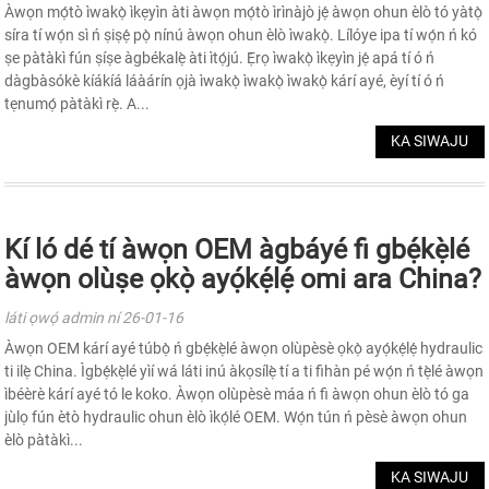
Àwọn mọ́tò ìwakọ̀ ìkẹyìn àti àwọn mọ́tò ìrìnàjò jẹ́ àwọn ohun èlò tó yàtọ̀
síra tí wọ́n sì ń ṣiṣẹ́ pọ̀ nínú àwọn ohun èlò ìwakọ̀. Lílóye ipa tí wọ́n ń kó
ṣe pàtàkì fún ṣíṣe àgbékalẹ̀ àti ìtọ́jú. Ẹ̀rọ ìwakọ̀ ìkẹyìn jẹ́ apá tí ó ń
dàgbàsókè kíákíá láàárín ọjà ìwakọ̀ ìwakọ̀ ìwakọ̀ kárí ayé, èyí tí ó ń
tẹnumọ́ pàtàkì rẹ̀. A...
KA SIWAJU
Kí ló dé tí àwọn OEM àgbáyé fi gbẹ́kẹ̀lé
àwọn olùṣe ọkọ̀ ayọ́kẹ́lẹ́ omi ara China?
láti ọwọ́ admin ní 26-01-16
Àwọn OEM kárí ayé túbọ̀ ń gbẹ́kẹ̀lé àwọn olùpèsè ọkọ̀ ayọ́kẹ́lẹ́ hydraulic
ti ilẹ̀ China. Ìgbẹ́kẹ̀lé yìí wá láti inú àkọsílẹ̀ tí a ti fihàn pé wọ́n ń tẹ̀lé àwọn
ìbéèrè kárí ayé tó le koko. Àwọn olùpèsè máa ń fi àwọn ohun èlò tó ga
jùlọ fún ètò hydraulic ohun èlò ìkọ́lé OEM. Wọ́n tún ń pèsè àwọn ohun
èlò pàtàkì...
KA SIWAJU