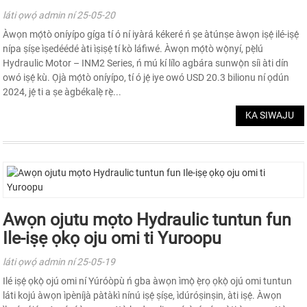
láti ọwọ́ admin ní 25-05-20
Àwọn mọ́tò oníyípo gíga tí ó ní iyàrá kékeré ń ṣe àtúnṣe àwọn iṣẹ́ ilé-iṣẹ́
nípa ṣíṣe ìṣedéédé àti ìṣiṣẹ́ tí kò láfiwé. Àwọn mọ́tò wọ̀nyí, pẹ̀lú
Hydraulic Motor – INM2 Series, ń mú kí lílo agbára sunwọ̀n síi àti dín
owó iṣẹ́ kù. Ọjà mọ́tò oníyípo, tí ó jẹ́ iye owó USD 20.3 bilionu ní ọdún
2024, jẹ́ ti a ṣe àgbékalẹ̀ rẹ̀...
KA SIWAJU
Awọn ojutu mọto Hydraulic tuntun fun
Ile-iṣẹ ọkọ oju omi ti Yuroopu
láti ọwọ́ admin ní 25-05-19
Ilé iṣẹ́ ọkọ̀ ojú omi ní Yúróòpù ń gba àwọn ìmọ̀ ẹ̀rọ ọkọ̀ ojú omi tuntun
láti kojú àwọn ìpèníjà pàtàkì nínú iṣẹ́ ṣíṣe, ìdúróṣinṣin, àti iṣẹ́. Àwọn