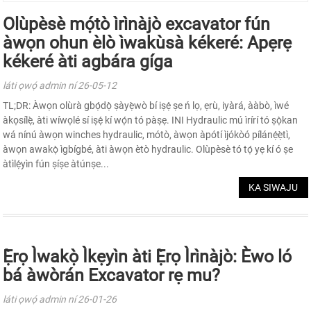
Olùpèsè mọ́tò ìrìnàjò excavator fún
àwọn ohun èlò ìwakùsà kékeré: Apẹrẹ
kékeré àti agbára gíga
láti ọwọ́ admin ní 26-05-12
TL;DR: Àwọn olùrà gbọ́dọ̀ ṣàyẹ̀wò bí iṣẹ́ ṣe ń lọ, ẹrù, iyàrá, ààbò, ìwé
àkọsílẹ̀, àti wíwọlé sí iṣẹ́ kí wọ́n tó pàṣẹ. INI Hydraulic mú ìrírí tó ṣọ̀kan
wá nínú àwọn winches hydraulic, mótò, àwọn àpótí ìjókòó pílánẹ́ẹ̀tì,
àwọn awakọ̀ ìgbígbé, àti àwọn ètò hydraulic. Olùpèsè tó tọ́ yẹ kí ó ṣe
àtìlẹ́yìn fún ṣíṣe àtúnṣe...
KA SIWAJU
Ẹ̀rọ Ìwakọ̀ Ìkẹyìn àti Ẹ̀rọ Ìrìnàjò: Èwo ló
bá àwòrán Excavator rẹ mu?
láti ọwọ́ admin ní 26-01-26