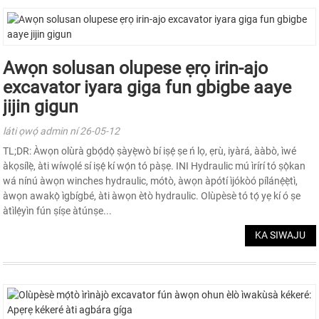
Awọn solusan olupese ẹrọ irin-ajo
excavator iyara giga fun gbigbe aaye
jijin gigun
láti ọwọ́ admin ní 26-05-12
TL;DR: Àwọn olùrà gbọ́dọ̀ ṣàyẹ̀wò bí iṣẹ́ ṣe ń lọ, ẹrù, iyàrá, ààbò, ìwé
àkọsílẹ̀, àti wíwọlé sí iṣẹ́ kí wọ́n tó pàṣẹ. INI Hydraulic mú ìrírí tó ṣọ̀kan
wá nínú àwọn winches hydraulic, mótò, àwọn àpótí ìjókòó pílánẹ́ẹ̀tì,
àwọn awakọ̀ ìgbígbé, àti àwọn ètò hydraulic. Olùpèsè tó tọ́ yẹ kí ó ṣe
àtìlẹ́yìn fún ṣíṣe àtúnṣe...
KA SIWAJU