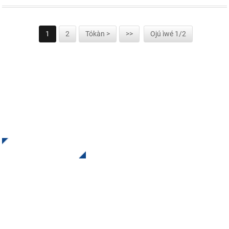
1
2
Tókàn >
>>
Ojú ìwé 1/2
Forukọsilẹ fun iwe iroyin wa
Gba Awọn Imudojuiwọn ati Awọn Ipese lati ọdọ INI Kan si wa.
Ko si ohun ti o dara ju ri abajade ipari lọ.
Tẹ Fun Ibeere