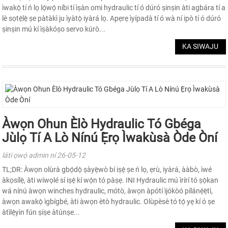
ìwakọ̀ tí ń lọ lọ́wọ́ níbi tí ìṣàn omi hydraulic tí ó dúró ṣinṣin àti agbára tí a
lè sọtẹ́lẹ̀ ṣe pàtàkì ju ìyàtọ̀ iyàrá lọ. Apẹrẹ ìyípadà tí ó wà ní ipò tí ó dúró
ṣinṣin mú kí ìṣàkóṣo servo kúrò...
KA SIWAJU
Àwọn Ohun Èlò Hydraulic Tó Gbéga
Jùlọ Tí A Lò Nínú Ẹ̀rọ Ìwakùsà Òde Òní
láti ọwọ́ admin ní 26-05-12
TL;DR: Àwọn olùrà gbọ́dọ̀ ṣàyẹ̀wò bí iṣẹ́ ṣe ń lọ, ẹrù, iyàrá, ààbò, ìwé
àkọsílẹ̀, àti wíwọlé sí iṣẹ́ kí wọ́n tó pàṣẹ. INI Hydraulic mú ìrírí tó ṣọ̀kan
wá nínú àwọn winches hydraulic, mótò, àwọn àpótí ìjókòó pílánẹ́ẹ̀tì,
àwọn awakọ̀ ìgbígbé, àti àwọn ètò hydraulic. Olùpèsè tó tọ́ yẹ kí ó ṣe
àtìlẹ́yìn fún ṣíṣe àtúnṣe...