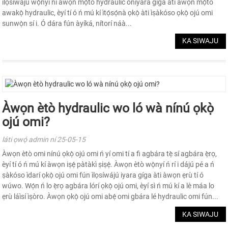
ìlọsíwájú wọ̀nyí ní àwọn mọ́tò hydraulic oníyàrá gíga àti àwọn mọ́tò
awakọ̀ hydraulic, èyí tí ó ń mú kí ìtọ́sọ́nà ọkọ̀ àti ìṣàkóso ọkọ̀ ojú omi
sunwọ̀n sí i. Ó dára fún àyíká, nítorí náà...
KA SIWAJU
Àwọn ètò hydraulic wo ló wà nínú ọkọ̀
ojú omi?
láti ọwọ́ admin ní 25-05-15
Àwọn ètò omi nínú ọkọ̀ ojú omi ń yí omi tí a fi agbára tẹ̀ sí agbára ẹ̀rọ,
èyí tí ó ń mú kí àwọn iṣẹ́ pàtàkì ṣiṣẹ́. Àwọn ètò wọ̀nyí ń rí i dájú pé a ń
ṣàkóso ìdarí ọkọ̀ ojú omi fún ìlọsíwájú iyara gíga àti àwọn ẹrù tí ó
wúwo. Wọ́n ń lo ẹ̀rọ agbára lórí ọkọ̀ ojú omi, èyí sì ń mú kí a lè máa lo
ẹrù láìsí ìṣòro. Àwọn ọkọ̀ ojú omi abẹ́ omi gbára lé hydraulic omi fún...
KA SIWAJU