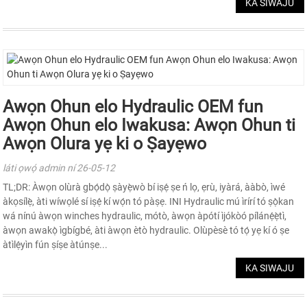
KA SIWAJU
Awọn Ohun elo Hydraulic OEM fun
Awọn Ohun elo Iwakusa: Awọn Ohun ti
Awọn Olura yẹ ki o Ṣayẹwo
láti ọwọ́ admin ní 26-05-12
TL;DR: Àwọn olùrà gbọ́dọ̀ ṣàyẹ̀wò bí iṣẹ́ ṣe ń lọ, ẹrù, iyàrá, ààbò, ìwé
àkọsílẹ̀, àti wíwọlé sí iṣẹ́ kí wọ́n tó pàṣẹ. INI Hydraulic mú ìrírí tó ṣọ̀kan
wá nínú àwọn winches hydraulic, mótò, àwọn àpótí ìjókòó pílánẹ́ẹ̀tì,
àwọn awakọ̀ ìgbígbé, àti àwọn ètò hydraulic. Olùpèsè tó tọ́ yẹ kí ó ṣe
àtìlẹ́yìn fún ṣíṣe àtúnṣe...
KA SIWAJU