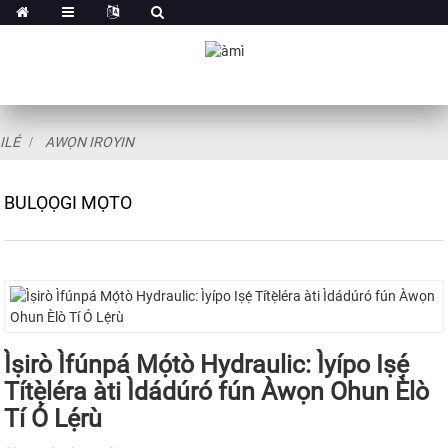
ILÉ
AWỌN IROYIN
BULỌỌGI MỌTO
Ìṣirò Ìfúnpá Mọ́tò Hydraulic: Ìyípo Iṣẹ́
Títẹ̀léra àti Ìdádúró fún Àwọn Ohun Èlò
Tí Ó Lẹ́rù