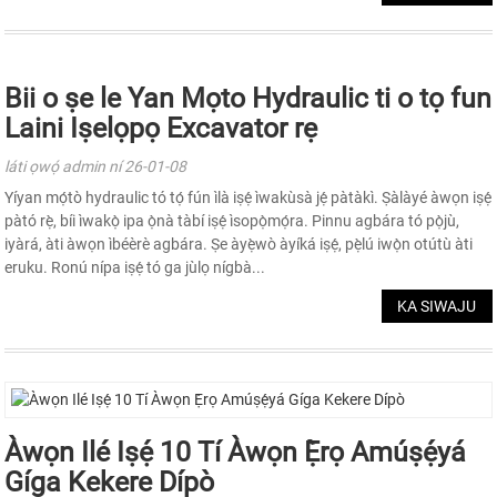
Bii o ṣe le Yan Mọto Hydraulic ti o tọ fun
Laini Iṣelọpọ Excavator rẹ
láti ọwọ́ admin ní 26-01-08
Yíyan mọ́tò hydraulic tó tọ́ fún ìlà iṣẹ́ ìwakùsà jẹ́ pàtàkì. Ṣàlàyé àwọn iṣẹ́
pàtó rẹ̀, bíi ìwakọ̀ ipa ọ̀nà tàbí iṣẹ́ ìsopọ̀mọ́ra. Pinnu agbára tó pọ̀jù,
iyàrá, àti àwọn ìbéèrè agbára. Ṣe àyẹ̀wò àyíká iṣẹ́, pẹ̀lú iwọ̀n otútù àti
eruku. Ronú nípa iṣẹ́ tó ga jùlọ nígbà...
KA SIWAJU
Àwọn Ilé Iṣẹ́ 10 Tí Àwọn Ẹ̀rọ Amúṣẹ́yá
Gíga Kekere Dípò