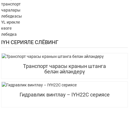
транспорт
чаралары
лебедкасы
YL ирекле
көзге
лебедка
IYH СЕРИЯЛЕ СЛЁВИНГ
Транспорт чарасы кранын штанга
белән әйләндерү
Гидравлик винтлау – IYH22C сериясе