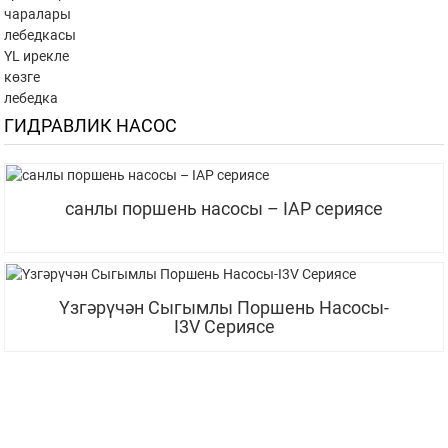
чаралары
лебедкасы
YL ирекле
көзге
лебедка
ГИДРАВЛИК НАСОС
санлы поршень насосы – IAP сериясе
Үзгәрүчән Сыгымлы Поршень Насосы-
I3V Сериясе