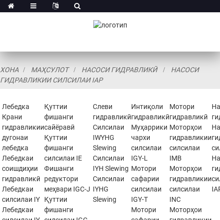
ХОНА
МАҲСУЛОТ
НАСОСИ ГИДРАВЛИКӢ
НАСОСИ
ГИДРАВЛИКИИ СИЛСИЛАИ IAP
Лебедка
Қуттии
Слеви
Интиқоли
Мотори
На
Крани
фишанги
гидравликӣ
гидравликӣ
гидравликӣ
ги
гидравликии
сайёравӣ
Силсилаи
Муҳаррики
Моторҳои
На
дугонаи
Қуттии
IWYHG
чархи
гидравликии
ги
лебедка
фишанги
Slewing
силсилаи
силсилаи
си
Лебедкаи
силсилаи IE
Силсилаи
IGY-L
IMB
На
соишдиҳии
Фишанги
IYH Slewing
Мотори
Моторҳои
ги
гидравликӣ
редуктори
Силсилаи
сафарии
гидравликии
си
Лебедкаи
меҳвари IGC-J
IYHG
силсилаи
силсилаи
IA
силсилаи IY
Қуттии
Slewing
IGY-T
INC
Лебедкаи
фишанги
Мотори
Моторҳои