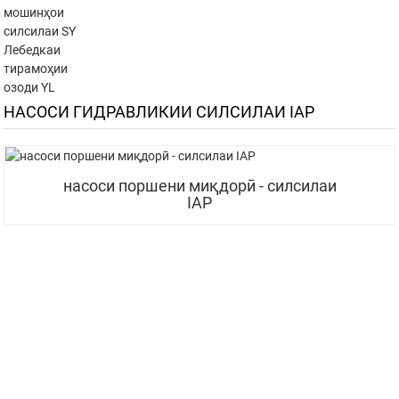
мошинҳои
силсилаи SY
Лебедкаи
тирамоҳии
озоди YL
НАСОСИ ГИДРАВЛИКИИ СИЛСИЛАИ IAP
насоси поршени миқдорӣ - силсилаи
IAP
БА НОМАИ МО ОБУНА ШАВЕД