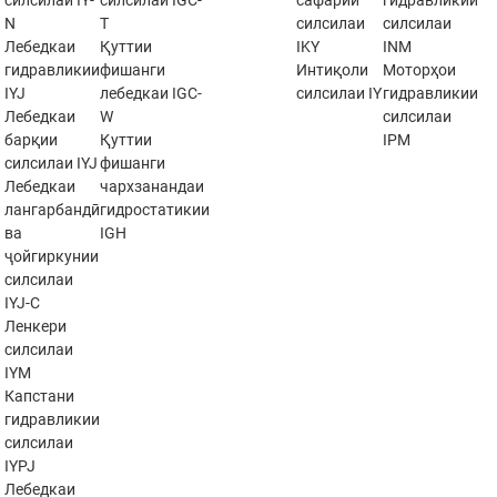
силсилаи IY-
силсилаи IGC-
сафарии
гидравликии
N
T
силсилаи
силсилаи
Лебедкаи
Қуттии
IKY
INM
гидравликии
фишанги
Интиқоли
Моторҳои
IYJ
лебедкаи IGC-
силсилаи IY
гидравликии
Лебедкаи
W
силсилаи
барқии
Қуттии
IPM
силсилаи IYJ
фишанги
Лебедкаи
чархзанандаи
лангарбандӣ
гидростатикии
ва
IGH
ҷойгиркунии
силсилаи
IYJ-C
Ленкери
силсилаи
IYM
Капстани
гидравликии
силсилаи
IYPJ
Лебедкаи