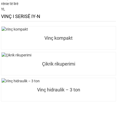
rënie të lirë
YL
VINÇ I SERISË IY-N
Vinç kompakt
Çikrik rikuperimi
Vinç hidraulik – 3 ton