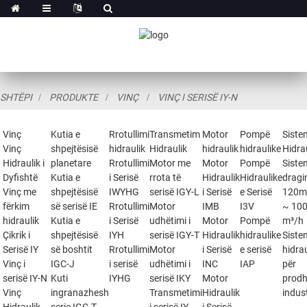
SHTËPI
PRODUKTE
VINÇ
VINÇ I SERISË IY-N
Vinç
Kutia e
Rrotullimi
Transmetim
Motor
Pompë
Siste
Vinç
shpejtësisë
hidraulik
Hidraulik
hidraulik
hidraulike
Hidra
Hidraulik i
planetare
Rrotullimi
Motor me
Motor
Pompë
Siste
Dyfishtë
Kutia e
i Serisë
rrota të
Hidraulik
Hidraulike
dragi
Vinç me
shpejtësisë
IWYHG
serisë IGY-L
i Serisë
e Serisë
120m
fërkim
së serisë IE
Rrotullimi
Motor
IMB
I3V
~ 10
hidraulik
Kutia e
i Serisë
udhëtimi i
Motor
Pompë
m³/h
Çikrik i
shpejtësisë
IYH
serisë IGY-T
Hidraulik
hidraulike
Siste
Serisë IY
së boshtit
Rrotullimi
Motor
i Serisë
e serisë
hidra
Vinç i
IGC-J
i serisë
udhëtimi i
INC
IAP
për
serisë IY-N
Kuti
IYHG
serisë IKY
Motor
prodh
Vinç
ingranazhesh
Transmetimi
Hidraulik
indust