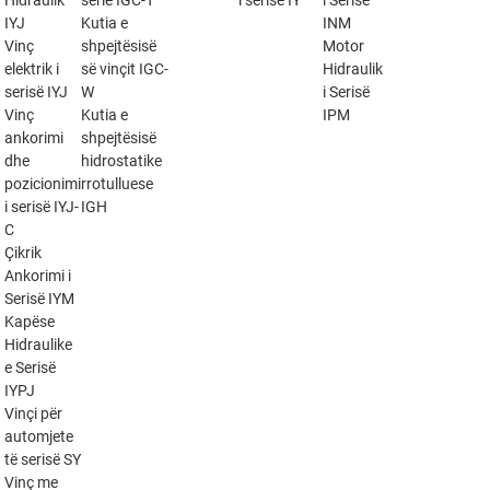
Hidraulik
serie IGC-T
i serisë IY
i Serisë
IYJ
Kutia e
INM
Vinç
shpejtësisë
Motor
elektrik i
së vinçit IGC-
Hidraulik
serisë IYJ
W
i Serisë
Vinç
Kutia e
IPM
ankorimi
shpejtësisë
dhe
hidrostatike
pozicionimi
rrotulluese
i serisë IYJ-
IGH
C
Çikrik
Ankorimi i
Serisë IYM
Kapëse
Hidraulike
e Serisë
IYPJ
Vinçi për
automjete
të serisë SY
Vinç me