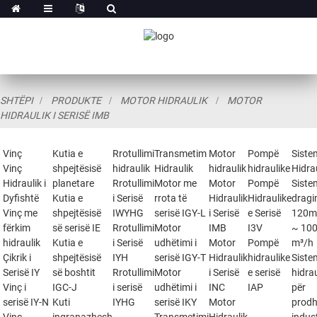
SHTËPI
PRODUKTE
MOTOR HIDRAULIK
MOTOR
HIDRAULIK I SERISË IMB
Vinç
Kutia e
Rrotullimi
Transmetim
Motor
Pompë
Siste
Vinç
shpejtësisë
hidraulik
Hidraulik
hidraulik
hidraulike
Hidra
Hidraulik i
planetare
Rrotullimi
Motor me
Motor
Pompë
Siste
Dyfishtë
Kutia e
i Serisë
rrota të
Hidraulik
Hidraulike
dragi
Vinç me
shpejtësisë
IWYHG
serisë IGY-L
i Serisë
e Serisë
120m
fërkim
së serisë IE
Rrotullimi
Motor
IMB
I3V
~ 10
hidraulik
Kutia e
i Serisë
udhëtimi i
Motor
Pompë
m³/h
Çikrik i
shpejtësisë
IYH
serisë IGY-T
Hidraulik
hidraulike
Siste
Serisë IY
së boshtit
Rrotullimi
Motor
i Serisë
e serisë
hidra
Vinç i
IGC-J
i serisë
udhëtimi i
INC
IAP
për
serisë IY-N
Kuti
IYHG
serisë IKY
Motor
prodh