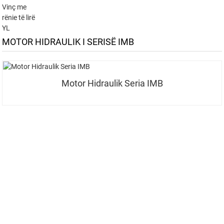
Vinç me
rënie të lirë
YL
MOTOR HIDRAULIK I SERISË IMB
Motor Hidraulik Seria IMB
REGJISTROHUNI PËR BULETINIIN TONË
Merrni përditësime dhe oferta nga INI. Na kontaktoni. Nuk ka
asgjë më të mirë sesa të shohësh rezultatin përfundimtar.