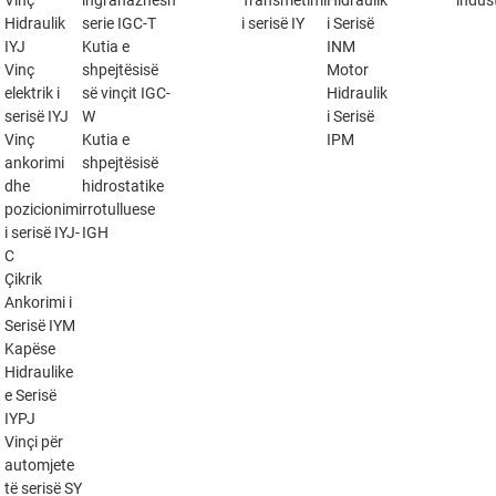
Vinç
ingranazhesh
Transmetimi
Hidraulik
indust
Hidraulik
serie IGC-T
i serisë IY
i Serisë
IYJ
Kutia e
INM
Vinç
shpejtësisë
Motor
elektrik i
së vinçit IGC-
Hidraulik
serisë IYJ
W
i Serisë
Vinç
Kutia e
IPM
ankorimi
shpejtësisë
dhe
hidrostatike
pozicionimi
rrotulluese
i serisë IYJ-
IGH
C
Çikrik
Ankorimi i
Serisë IYM
Kapëse
Hidraulike
e Serisë
IYPJ
Vinçi për
automjete
të serisë SY