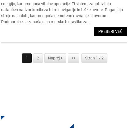
energijo, kar omogoča vitalne operacije. Ti sistemi zagotavljajo
natančen nadzor krmila za hitro navigacijo in težke tovore. Poganjajo
stroje na palubi, kar omogoča nemoteno ravnanje s tovorom.
Podmornice se zanašajo na morsko hidravliko za ...
PREBERI VEČ
1
2
Naprej >
>>
Stran 1 / 2
PRIJAVITE SE NA NAŠE NOVICE
Prejemajte posodobitve in ponudbe podjetja INI. Kontaktirajte
nas. Nič ni boljšega kot videti končni rezultat.
Kliknite Za Povpraševanje