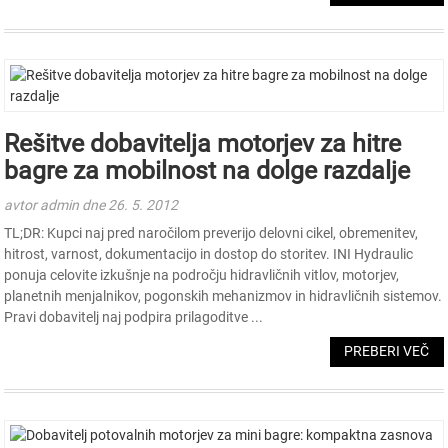
Rešitve dobavitelja motorjev za hitre
bagre za mobilnost na dolge razdalje
avtor admin dne 26. 5. 2012
TL;DR: Kupci naj pred naročilom preverijo delovni cikel, obremenitev,
hitrost, varnost, dokumentacijo in dostop do storitev. INI Hydraulic
ponuja celovite izkušnje na področju hidravličnih vitlov, motorjev,
planetnih menjalnikov, pogonskih mehanizmov in hidravličnih sistemov.
Pravi dobavitelj naj podpira prilagoditve ...
PREBERI VEČ