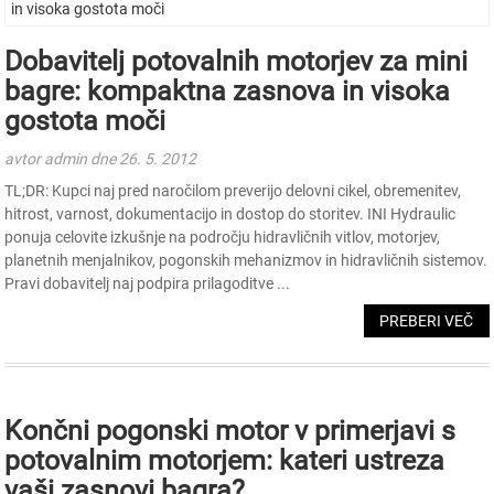
Dobavitelj potovalnih motorjev za mini
bagre: kompaktna zasnova in visoka
gostota moči
avtor admin dne 26. 5. 2012
TL;DR: Kupci naj pred naročilom preverijo delovni cikel, obremenitev,
hitrost, varnost, dokumentacijo in dostop do storitev. INI Hydraulic
ponuja celovite izkušnje na področju hidravličnih vitlov, motorjev,
planetnih menjalnikov, pogonskih mehanizmov in hidravličnih sistemov.
Pravi dobavitelj naj podpira prilagoditve ...
PREBERI VEČ
Končni pogonski motor v primerjavi s
potovalnim motorjem: kateri ustreza
vaši zasnovi bagra?