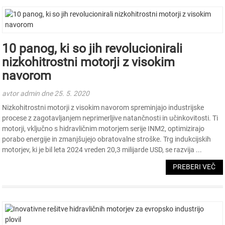
10 panog, ki so jih revolucionirali
nizkohitrostni motorji z visokim
navorom
avtor admin dne 25. 5. 2020
Nizkohitrostni motorji z visokim navorom spreminjajo industrijske
procese z zagotavljanjem neprimerljive natančnosti in učinkovitosti. Ti
motorji, vključno s hidravličnim motorjem serije INM2, optimizirajo
porabo energije in zmanjšujejo obratovalne stroške. Trg indukcijskih
motorjev, ki je bil leta 2024 vreden 20,3 milijarde USD, se razvija ...
PREBERI VEČ