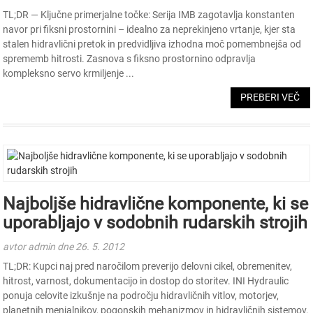
TL;DR — Ključne primerjalne točke: Serija IMB zagotavlja konstanten
navor pri fiksni prostornini – idealno za neprekinjeno vrtanje, kjer sta
stalen hidravlični pretok in predvidljiva izhodna moč pomembnejša od
sprememb hitrosti. Zasnova s ​​fiksno prostornino odpravlja
kompleksno servo krmiljenje ...
PREBERI VEČ
Najboljše hidravlične komponente, ki se
uporabljajo v sodobnih rudarskih strojih
avtor admin dne 26. 5. 2012
TL;DR: Kupci naj pred naročilom preverijo delovni cikel, obremenitev,
hitrost, varnost, dokumentacijo in dostop do storitev. INI Hydraulic
ponuja celovite izkušnje na področju hidravličnih vitlov, motorjev,
planetnih menjalnikov, pogonskih mehanizmov in hidravličnih sistemov.