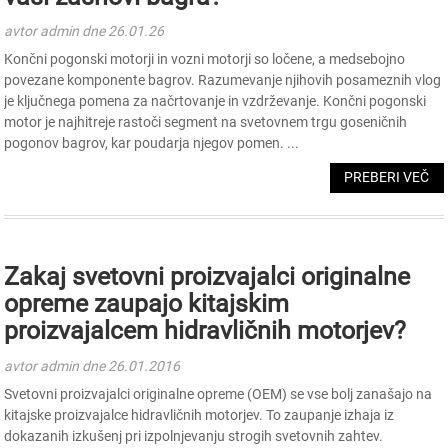
avtor admin dne 26.01.26
Končni pogonski motorji in vozni motorji so ločene, a medsebojno
povezane komponente bagrov. Razumevanje njihovih posameznih vlog
je ključnega pomena za načrtovanje in vzdrževanje. Končni pogonski
motor je najhitreje rastoči segment na svetovnem trgu goseničnih
pogonov bagrov, kar poudarja njegov pomen. ...
PREBERI VEČ
Zakaj svetovni proizvajalci originalne
opreme zaupajo kitajskim
proizvajalcem hidravličnih motorjev?
avtor admin dne 26.01.2016
Svetovni proizvajalci originalne opreme (OEM) se vse bolj zanašajo na
kitajske proizvajalce hidravličnih motorjev. To zaupanje izhaja iz
dokazanih izkušenj pri izpolnjevanju strogih svetovnih zahtev.