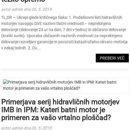
avtor admin dne 26. 5. 2019
TL;DR — Ukrepi glede kritičnega tlaka: 1. Podatkovni listi hidravličnih
motorjev navajajo DVE nazivni tlačni vrednosti – neprekinjeno
delovanje (delovanje 24 ur na dan, 7 dni v tednu) in občasno delovanje
(kratki sunki). Uporaba občasnih nazivnih vrednosti za neprekinjeno
delovanje razveljavi garancije in povzroči katastrofalno okvaro motorja
v nekaj tednih. 2. Du...
PREBERI VEČ
Primerjava serij hidravličnih motorjev
IMB in IPM: Kateri batni motor je
primeren za vašo vrtalno ploščad?
avtor admin dne 26. 5. 2019