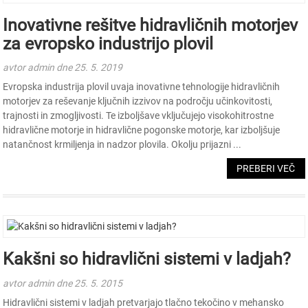
Inovativne rešitve hidravličnih motorjev
za evropsko industrijo plovil
avtor admin dne 25. 5. 2019
Evropska industrija plovil uvaja inovativne tehnologije hidravličnih
motorjev za reševanje ključnih izzivov na področju učinkovitosti,
trajnosti in zmogljivosti. Te izboljšave vključujejo visokohitrostne
hidravlične motorje in hidravlične pogonske motorje, kar izboljšuje
natančnost krmiljenja in nadzor plovila. Okolju prijazni ...
PREBERI VEČ
Kakšni so hidravlični sistemi v ladjah?
avtor admin dne 25. 5. 2015
Hidravlični sistemi v ladjah pretvarjajo tlačno tekočino v mehansko