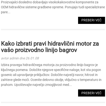
Proizvajalci dosledno dobavljajo visokokakovostne komponente za
OEM hidravlične sisteme gradbene opreme. Ponujajo tudi specializirane
pare...
PREBERI VEČ
Kako izbrati pravi hidravlični motor za
vašo proizvodno linijo bagrov
avtor admin dne 26.01.08
Izbira pravega hidravličnega motorja za proizvodno linijo bagrov je
ključnega pomena. Določite njegove specifične naloge, kot sta pogon
gosenic ali upravljanje priključkov. Določite največji navor, hitrost in
zahteve glede moči. Ocenite delovno okolje, vključno s temperaturo in
prahom. Upoštevajte največjo zmogljivost med...
PREBERI VEČ