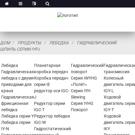
ДОМ
ПРОДУКТЫ
ЛЕБЕДКА
ГИДРАВЛИЧЕСКИЙ
ШПИЛЬ СЕРИИ IYPJ
Лебедка
Планетарная
Гидравлический
Гидравлическа
Гидравлическая
коробка передач
поворот
трансмиссия
лебедка с двумя
Коробка передач
Серия IWYHG
Колесный
приводами для
серии IE
«Полёт»
двигатель сери
крана
редуктор оси IGC-
Серия IYH
IGY-L
Гидравлическая
J
Slewing
Ходовой
фрикционная
Редуктор серии
Серия IYHG
двигатель сери
лебедка
IGC-T
Поворот
IGY-T
Лебедка серии Y
Редуктор лебедки
Ходовой
Лебедка серии
IGC-W
двигатель сери
IY-N
Гидростатический
IKY