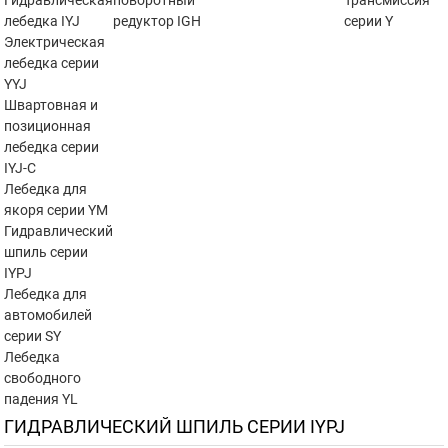
Гидравлическая
поворотный
Трансмиссия
лебедка IYJ
редуктор IGH
серии Y
Электрическая
лебедка серии
YYJ
Швартовная и
позиционная
лебедка серии
IYJ-C
Лебедка для
якоря серии YM
Гидравлический
шпиль серии
IYPJ
Лебедка для
автомобилей
серии SY
Лебедка
свободного
падения YL
ГИДРАВЛИЧЕСКИЙ ШПИЛЬ СЕРИИ IYPJ