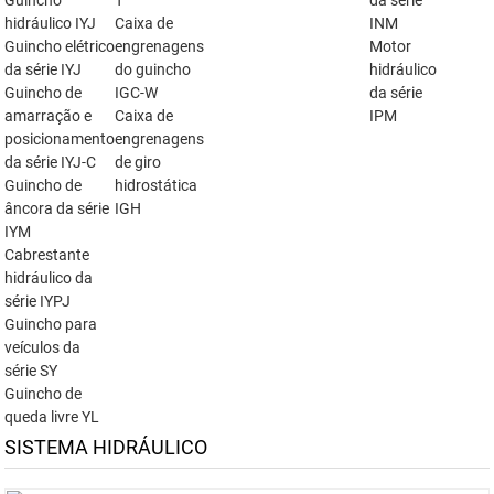
Guincho
T
da série
hidráulico IYJ
Caixa de
INM
Guincho elétrico
engrenagens
Motor
da série IYJ
do guincho
hidráulico
Guincho de
IGC-W
da série
amarração e
Caixa de
IPM
posicionamento
engrenagens
da série IYJ-C
de giro
Guincho de
hidrostática
âncora da série
IGH
IYM
Cabrestante
hidráulico da
série IYPJ
Guincho para
veículos da
série SY
Guincho de
queda livre YL
SISTEMA HIDRÁULICO