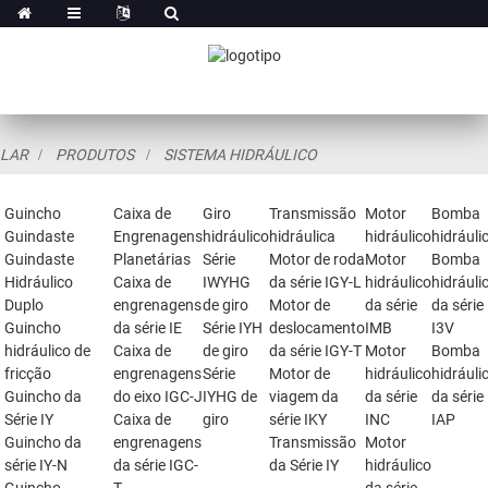
LAR
PRODUTOS
SISTEMA HIDRÁULICO
Guincho
Caixa de
Giro
Transmissão
Motor
Bomba
Guindaste
Engrenagens
hidráulico
hidráulica
hidráulico
hidráuli
Guindaste
Planetárias
Série
Motor de roda
Motor
Bomba
Hidráulico
Caixa de
IWYHG
da série IGY-L
hidráulico
hidráuli
Duplo
engrenagens
de giro
Motor de
da série
da série
Guincho
da série IE
Série IYH
deslocamento
IMB
I3V
hidráulico de
Caixa de
de giro
da série IGY-T
Motor
Bomba
fricção
engrenagens
Série
Motor de
hidráulico
hidráuli
Guincho da
do eixo IGC-J
IYHG de
viagem da
da série
da série
Série IY
Caixa de
giro
série IKY
INC
IAP
Guincho da
engrenagens
Transmissão
Motor
série IY-N
da série IGC-
da Série IY
hidráulico