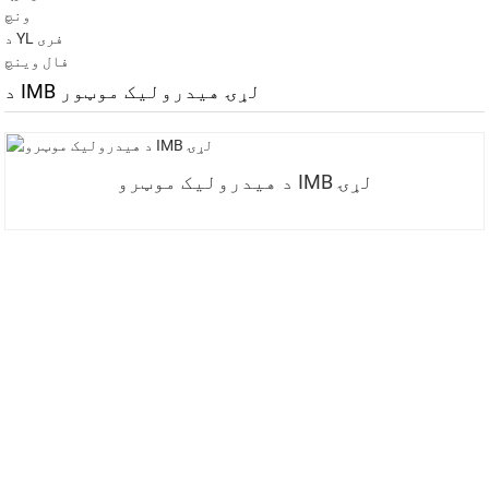
ونچ
د YL فری
فال وینچ
د IMB لړۍ هیدرولیک موټور
د هیدرولیک موټرو IMB لړۍ
زموږ د خبرپاڼې لپاره لاسلیک
وکړئ
د INI څخه تازه معلومات او وړاندیزونه ترلاسه کړئ موږ