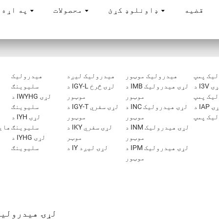
قضیه
ډاونلوډ کړئ
محصولات
د INI په اړه
یک پمپ
هیدرولیک موټور
هیدرولیک لیږد
هیدرولیک
د I3V لړۍ
د IMB لړۍ هیدرولیک
د IGY-L لړۍ څرخ
سلیوینګ
یک پمپ
موټور
موټور
د IWYHG لړۍ
د IAP لړۍ
د INC لړۍ هیدرولیک
د IGY-T لړۍ سفري
سلیوینګ
یک پمپ
موټور
موټور
د IYH لړۍ
د INM لړۍ هیدرولیک
د IKY لړۍ سفري
سلیوینګ
موټور
موټر
د IYHG لړۍ
د IPM لړۍ هیدرولیک
د IY لړۍ لیږد
سلیوینګ
موټور
د I3V لړۍ هیدرول