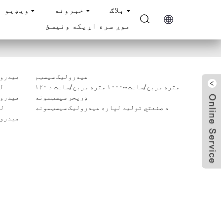
بلاګ
خبرونه
ویډیو
موږ سره اړیکه ونیسئ
هیدرولیک سیسټم
هیدرول
۱۲۰ متره مربع/ساعت~۱۰۰۰ متره مربع/ساعت د
ډریجر سیسټمونه
هیدرول
د صنعتي تولید لپاره هیدرولیک سیسټمونه
هیدرول