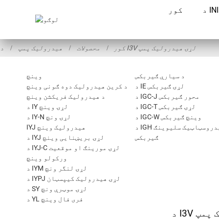
کور
د I3V لړۍ هیدرولیک پمپ
کور
محصولات
هیدرولیک پمپ
د سیارې ګیربکس
وینچ
د IE لړۍ ګیربکس
د کرین هیدرولیک دوه ګونی وینچ
د IGC-J محور ګیربکس
د هیدرولیک فریکشن وینچ
د IGC-T لړۍ ګیربکس
د IY لړۍ وینچ
د IGC-W وینچ ګیربکس
د IY-N لړۍ ونچ
د IGH هایدروسټاټیک سلیوینګ
IYJ هیدرولیک وینچ
ګیربکس
د IYJ لړۍ بریښنایی وینچ
د IYJ-C لړۍ مورینګ او موقعیت
ورکولو وینچ
د IYM لړۍ لنگر ونچ
د IYPJ لړۍ هیدرولیک کیپسټان
د SY لړۍ موټرې ونچ
د YL فری فال وینچ
یک پمپ