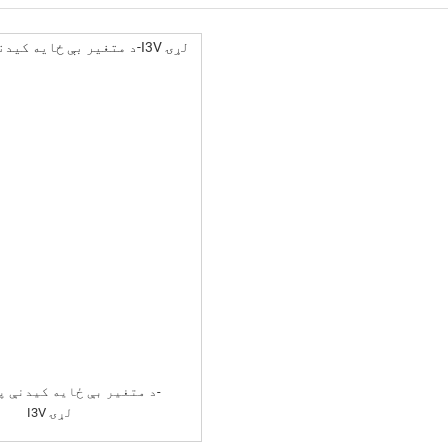
د متغیر بې ځایه کیدنې پس
I3V لړۍ