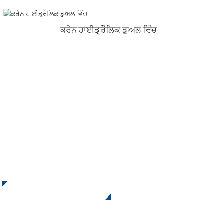
ਕਰੇਨ ਹਾਈਡ੍ਰੌਲਿਕ ਡੁਅਲ ਵਿੰਚ
ਸਾਡੇ ਨਿਊਜ਼ਲੈਟਰ ਲਈ ਸਾਈਨ ਅੱਪ ਕਰੋ
INI ਤੋਂ ਅੱਪਡੇਟ ਅਤੇ ਪੇਸ਼ਕਸ਼ਾਂ ਪ੍ਰਾਪਤ ਕਰੋ ਸਾਡੇ ਨਾਲ ਸੰਪਰਕ ਕਰੋ। ਅੰਤਮ
ਨਤੀਜਾ ਦੇਖਣ ਤੋਂ ਵਧੀਆ ਹੋਰ ਕੁਝ ਨਹੀਂ ਹੈ।
ਪੁੱਛਗਿੱਛ ਲਈ ਕਲਿੱਕ ਕਰੋ