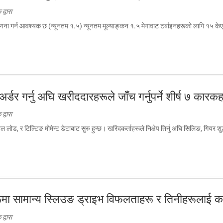
्वारा
रक गणना गर्न आवश्यक छ (न्यूनतम १.५) न्यूनतम मूल्याङ्कन १.५ मेगावाट टर्बाइनहरूको लागि १५ 
र्डर गर्नु अघि खरीददारहरूले जाँच गर्नुपर्ने शीर्ष ७ कारक
्वारा
ोड, र टिल्टिङ मोमेन्ट डेटाबाट सुरु हुन्छ। खरिदकर्ताहरूले निक्षेप तिर्नु अघि सिलिङ, गियर शुद
मा सामान्य स्लिउङ ड्राइभ विफलताहरू र तिनीहरूलाई कस
्वारा