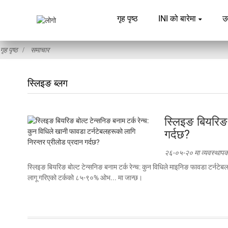
गृह पृष्ठ
INI को बारेमा
उ
गृह पृष्ठ
समाचार
स्लिइङ ब्लग
स्लिइङ बियरिङ 
गर्दछ?
२६-०५-२० मा व्यवस्थापक द
स्लिइङ बियरिङ बोल्ट टेन्सनिङ बनाम टर्क रेन्च: कुन विधिले माइनिङ फावडा टर्नटेबल
लागू गरिएको टर्कको ८५-९०% ओभ... मा जान्छ।