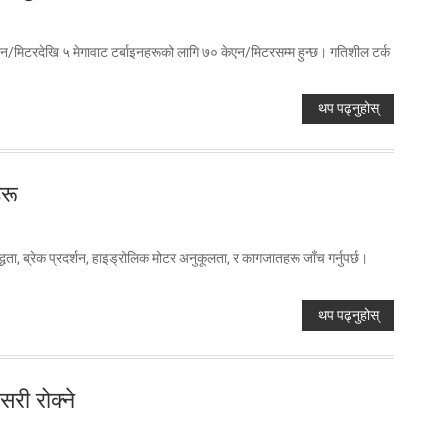
केएन/मिटरदेखि ५ मेगावाट टर्बाइनहरूको लागि ७० केएन/मिटरसम्म हुन्छ। गतिशील टर्क
थप पढ्नुहोस्
हरू
्धता, ब्रेक प्रदर्शन, हाइड्रोलिक मोटर अनुकूलता, र कागजातहरू जाँच गर्नुपर्छ।
थप पढ्नुहोस्
री रोक्ने