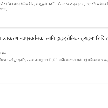
्नेहन, हाइड्रोलिक बेमेल, वा खुकुलो माउन्टिंग बोल्टहरूबाट सुरु हुन्छन्। प्रारम्भिक चेताव
श छन्...
करण नवप्रवर्तनका लागि हाइड्रोलिक ड्राइभ: डिजिटल हा
्वारा
्जा पुन:प्राप्ति, र अवस्था अनुगमन TL;DR: खरीददारहरूले अर्डर गर्नु अघि कर्तव्य चक्र, लोड,