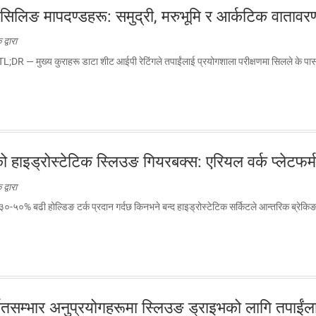
 सिलिङ मापदण्डहरू: समुद्री, मरुभूमि र आर्कटिक वाता
्वारा
L;DR — मुख्य कुराहरू डाटा शीट आईपी रेटिंगले तपाईंलाई प्रयोगशाला परीक्षणमा सिलले के पास ग
हाइड्रोस्टेटिक स्लिउङ गियरबक्स: एरियल वर्क प्लेटफर्मह
्वारा
 ३०-५०% बढी होल्डिङ टर्क प्रदान गर्दछ किनभने बन्द हाइड्रोस्टेटिक सर्किटले आन्तरिक ब्
र्मतसम्भार अनुप्रयोगहरूमा स्लिउङ ड्राइभको लागि तपाईंल