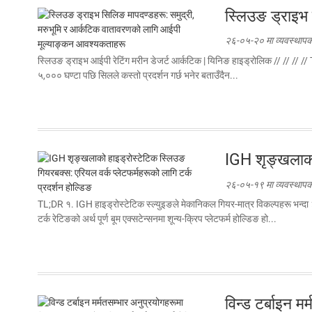
स्लिउङ ड्राइभ
२६-०५-२० मा व्यवस्थापक द
स्लिउङ ड्राइभ आईपी रेटिंग मरीन डेजर्ट आर्कटिक | यिनिङ हाइड्रोलिक // // // // T
५,००० घण्टा पछि सिलले कस्तो प्रदर्शन गर्छ भनेर बताउँदैन...
IGH शृङ्खलाको 
२६-०५-१९ मा व्यवस्थापक द
TL;DR १. IGH हाइड्रोस्टेटिक स्ल्युइङले मेकानिकल गियर-मात्र विकल्पहरू भन्दा
टर्क रेटिङको अर्थ पूर्ण बूम एक्सटेन्सनमा शून्य-क्रिप प्लेटफर्म होल्डिङ हो...
विन्ड टर्बाइन म