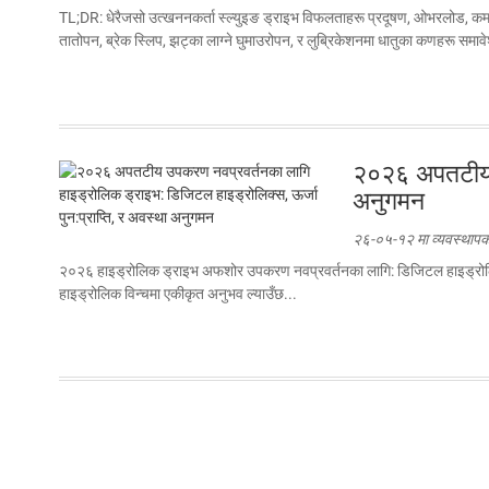
TL;DR: धेरैजसो उत्खननकर्ता स्ल्युइङ ड्राइभ विफलताहरू प्रदूषण, ओभरलोड, कमजोर स
तातोपन, ब्रेक स्लिप, झट्का लाग्ने घुमाउरोपन, र लुब्रिकेशनमा धातुका कणहरू समावे
२०२६ अपतटीय उप
अनुगमन
२६-०५-१२ मा व्यवस्थापक द
२०२६ हाइड्रोलिक ड्राइभ अफशोर उपकरण नवप्रवर्तनका लागि: डिजिटल हाइड्रोलिक्स, ऊर
हाइड्रोलिक विन्चमा एकीकृत अनुभव ल्याउँछ...