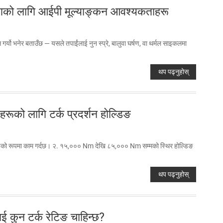
वरणको लागि आईपी मूल्याङ्कन आवश्यकताहरू
र्यो भनेर बताउँछ — यसले तपाईंलाई नुन स्प्रे, बालुवा घर्षण, वा थर्मल साइकलमा
थप पढ्नुहोस्
रूको लागि टर्क प्रदर्शन होल्डिङ
रेकिङको रूपमा काम गर्दछ। २. १५,००० Nm देखि ८५,००० Nm सम्मको स्थिर होल्डिङ
थप पढ्नुहोस्
ाई कुन टर्क रेटिङ चाहिन्छ?