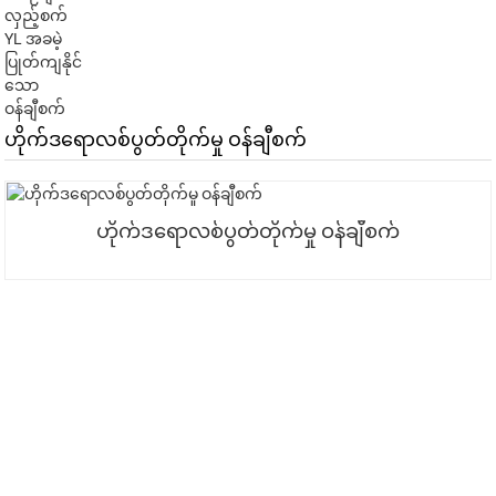
လှည့်စက်
YL အခမဲ့
ပြုတ်ကျနိုင်
သော
ဝန်ချီစက်
ဟိုက်ဒရောလစ်ပွတ်တိုက်မှု ဝန်ချီစက်
ဟိုက်ဒရောလစ်ပွတ်တိုက်မှု ဝန်ချီစက်
ကျွန်ုပ်တို့၏ သတင်းလွှာအတွက် စာရင်း
သွင်းပါ