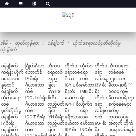
အိမ်
ထုတ်ကုန်များ
ဝန်ချီစက်
ဟိုက်ဒရောလစ်ပွတ်တိုက်မှု
ဝန်ချီစက်
ဝန်ချီစက်
ဂြိုဟ်ဂီယာ
ဟိုက်ဒ
ဟိုက်ဒ
ဟိုက်ဒ
ဟိုက်ဒ
ဟိုက်ဒရော
ကရိန်း ဟိုက်
ဘောက်စ်
ရောလစ်
ရောလစ်
ရော
ရော
လစ်စနစ်
ဒရောလစ်
IE စီးရီး
လှည့်
ဂီယာ
လစ်
လစ်ပန့်
၁၂၀ ကုဗ
နှစ်ထပ်
ဂီယာဘော
ခြင်း
IGY-L စီး
မော်တာ
I3V စီး
မီတာ/နာရီ ～
ဝန်ချီစက်
က်စ်
IWYHG
ရီးဘီး
IMB စီး
ရီး
၁၀၀၀ ကုဗ
ဟိုက်ဒရော
IGC-J ဝင်ရိုး
စီးရီး
မော်တာ
ရီး
ဟိုက်ဒ
မီတာ/နာရီ တူး
လစ်
ဂီယာဘော
လှည့်ပတ်
IGY-T စီး
ဟိုက်ဒ
ရော
စက်စနစ်များ
ပွတ်တိုက်မှု
က်စ်
ခြင်း
ရီး
ရော
လစ်စုပ်
စက်မှု
ဝန်ချီစက်
IGC-T စီးရီး
IYH စီးရီး
ခရီးသွား
လစ်
စက်
ထုတ်လုပ်မှု
IY စီးရီး
ဂီယာဘော
လှည့်ပတ်
မော်တာ
မော်တာ
IAP စီး
အတွက် ဟိုက်
ဝန်ချီစက်
က်စ်
ခြင်း
IKY စီး
INC စီး
ရီး
ဒရောလစ်စနစ်