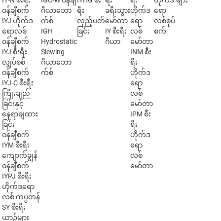
IY-N စီးရီး
IGC-W ဝန်ချီ
IYHG စီး
ရီး
ရီး
ဟိုက်ဒ
များ
ဝန်ချီစက်
ဂီယာဘော
ရီး
ခရီးသွား
ဟိုက်ဒ
ရော
IYJ ဟိုက်ဒ
က်စ်
လှည့်ပတ်
မော်တာ
ရော
လစ်စုပ်
ရောလစ်
IGH
ခြင်း
IY စီးရီး
လစ်
စက်
ဝန်ချီစက်
Hydrostatic
ဂီယာ
မော်တာ
IYJ စီးရီး
Slewing
INM စီး
လျှပ်စစ်
ဂီယာဘော
ရီး
ဝန်ချီစက်
က်စ်
ဟိုက်ဒ
IYJ-C စီးရီး
ရော
ကြိုးချည်
လစ်
ခြင်းနှင့်
မော်တာ
နေရာချထား
IPM စီး
ခြင်း
ရီး
ဝန်ချီစက်
ဟိုက်ဒ
IYM စီးရီး
ရော
ကျောက်ချွန်
လစ်
ဝန်ချီစက်
မော်တာ
IYPJ စီးရီး
ဟိုက်ဒရော
လစ် ကပ္ပတန်
SY စီးရီး
ယာဉ်များ