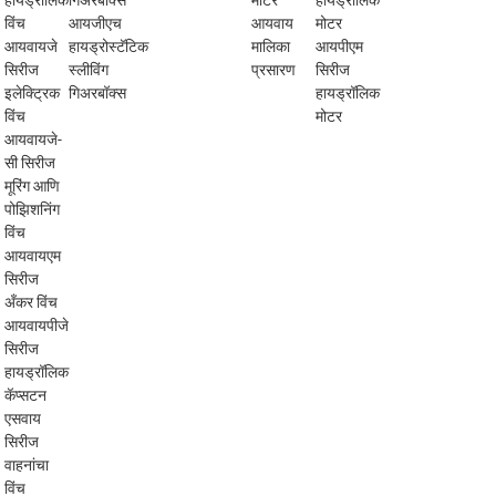
हायड्रॉलिक
गिअरबॉक्स
मोटर
हायड्रॉलिक
विंच
आयजीएच
आयवाय
मोटर
आयवायजे
हायड्रोस्टॅटिक
मालिका
आयपीएम
सिरीज
स्लीविंग
प्रसारण
सिरीज
इलेक्ट्रिक
गिअरबॉक्स
हायड्रॉलिक
विंच
मोटर
आयवायजे-
सी सिरीज
मूरिंग आणि
पोझिशनिंग
विंच
आयवायएम
सिरीज
अँकर विंच
आयवायपीजे
सिरीज
हायड्रॉलिक
कॅप्सटन
एसवाय
सिरीज
वाहनांचा
विंच