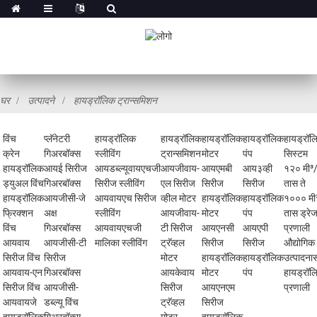
घर
उत्पादने
हायड्रॉलिक ट्रान्समिशन
विंच
प्लॅनेटरी
हायड्रॉलिक
हायड्रॉलिक
हायड्रॉलिक
हायड्रॉलिक
हायड्रॉल
क्रेन
गिअरबॉक्स
स्लीविंग
ट्रान्समिशन
मोटर
पंप
सिस्टम
हायड्रॉलिक
आयई सिरीज
आयडब्ल्यूवायएचजी
आयजीवाय-
आयएमबी
आय३व्ही
१२० मी³
ड्युअल विंच
गिअरबॉक्स
सिरीज स्लीविंग
एल सिरीज
सिरीज
सिरीज
तास ते
हायड्रॉलिक
आयजीसी-जे
आयवायएच सिरीज
व्हील मोटर
हायड्रॉलिक
हायड्रॉलिक
१००० मी
फ्रिक्शन
अक्ष
स्लीविंग
आयजीवाय-
मोटर
पंप
तास ड्रे
विंच
गिअरबॉक्स
आयवायएचजी
टी सिरीज
आयएनसी
आयएपी
प्रणाली
आयवाय
आयजीसी-टी
मालिका स्लीविंग
ट्रॅव्हल
सिरीज
सिरीज
औद्योगिक
सिरीज विंच
सिरीज
मोटर
हायड्रॉलिक
हायड्रॉलिक
उत्पादना
आयवाय-एन
गिअरबॉक्स
आयकेवाय
मोटर
पंप
हायड्रॉल
सिरीज विंच
आयजीसी-
सिरीज
आयएनएम
प्रणाली
आयवायजे
डब्ल्यू विंच
ट्रॅव्हल
सिरीज