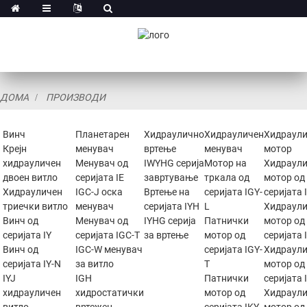
ДОМА
ПРОИЗВОДИ
Винч
Планетарен
Хидраулично
Хидрауличен
Хидраул
Крејн
менувач
вртење
менувач
мотор
хидрауличен
Менувач од
IWYHG серија
Мотор на
Хидраул
двоен витло
серијата IE
завртување
тркала од
мотор од
Хидрауличен
IGC-J оска
Вртење на
серијата IGY-
серијата
триечки витло
менувач
серијата IYH
L
Хидраул
Винч од
Менувач од
IYHG серија
Патнички
мотор од
серијата IY
серијата IGC-T
за вртење
мотор од
серијата 
Винч од
IGC-W менувач
серијата IGY-
Хидраул
серијата IY-N
за витло
T
мотор од
IYJ
IGH
Патнички
серијата
хидрауличен
хидростатички
мотор од
Хидраул