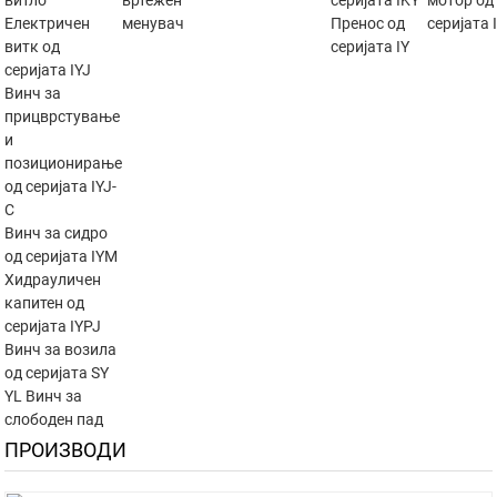
витло
вртежен
серијата IKY
мотор од
Електричен
менувач
Пренос од
серијата
витк од
серијата IY
серијата IYJ
Винч за
прицврстување
и
позиционирање
од серијата IYJ-
C
Винч за сидро
од серијата IYM
Хидрауличен
капитен од
серијата IYPJ
Винч за возила
од серијата SY
YL Винч за
слободен пад
ПРОИЗВОДИ