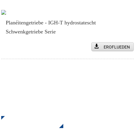
Planéitengetriebe - IGH-T hydrostatescht
Schwenkgetriebe Serie
EROFLUEDEN
Mellt Iech fir eisen Newsletter un
Kritt Updates an Offeren vun INI Kontaktéiert eis. Et gëtt
näischt Besseres wéi d'Ennresultat ze gesinn.
Klickt Fir Eng Ufro