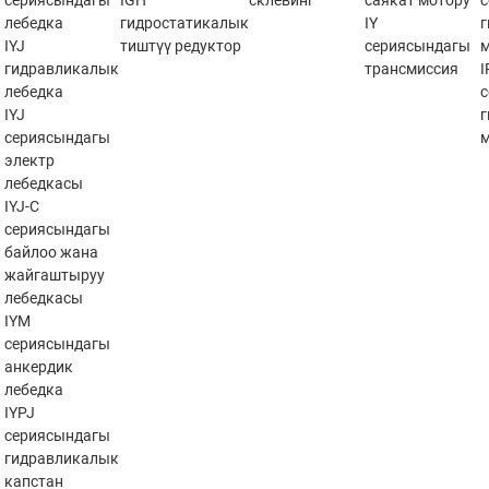
сериясындагы
IGH
склевинг
саякат мотору
лебедка
гидростатикалык
IY
IYJ
тиштүү редуктор
сериясындагы
гидравликалык
трансмиссия
лебедка
IYJ
сериясындагы
электр
лебедкасы
IYJ-C
сериясындагы
байлоо жана
жайгаштыруу
лебедкасы
IYM
сериясындагы
анкердик
лебедка
IYPJ
сериясындагы
гидравликалык
капстан