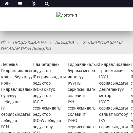
ҮЙ
ПРОДУКЦИЯЛАР
ЛЕБЕДКА
SY СЕРИЯСЫНДАГЫ
УНААЛАР ҮЧҮН ЛЕБЕДКА
Лебедка
Планетардык
Гидравликалык
Гидравликалык
Гидравликалык
редуктор
бурама менен
трансмиссия
кош лебедкалуу
IE сериясындагы
иштетүү
IGY-L
кран
редуктор
IWYHG
сериясындагы
Гидравликалык
IGC-J октук
сериясындагы
дөңгөлөктүү
сүрүлүү
редуктор
склевинг
мотор
лебедкасы
IGC-T
IYH
IGY-T
IY
сериясындагы
сериясындагы
сериясындагы
сериясындагы
редуктор
склевинг
саякат мотору
лебедка
IGC-W лебедка
IYHG
IKY
IY-N
редуктору
сериясындагы
сериясындагы