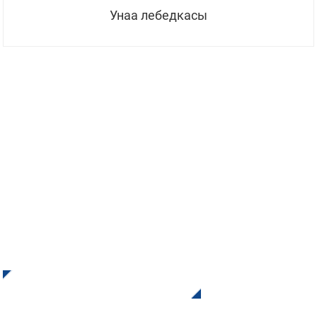
Унаа лебедкасы
БИЗДИН ЖАҢЫЛЫКТАРГА
ЖАЗЫЛЫҢЫЗ
INIден жаңыртууларды жана сунуштарды алыңыз. Биз
менен байланышыңыз. Акыркы натыйжаны көрүүдөн
өткөн жакшы нерсе жок.
Сурап ​​билүү Үчүн Басыңыз