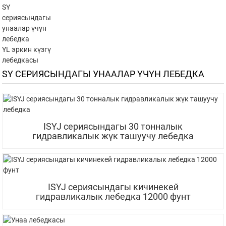
SY
сериясындагы
унаалар үчүн
лебедка
YL эркин күзгү
лебедкасы
SY СЕРИЯСЫНДАГЫ УНААЛАР ҮЧҮН ЛЕБЕДКА
ISYJ сериясындагы 30 тонналык
гидравликалык жүк ташуучу лебедка
ISYJ сериясындагы кичинекей
гидравликалык лебедка 12000 фунт