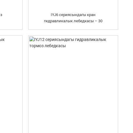
из
IYJ6 сериясындагы кран
гидравликалык лебедкасы – 30
тонна