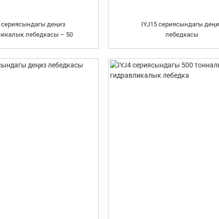
2 сериясындагы деңиз
IYJ15 сериясындагы дең
ликалык лебедкасы – 50
лебедкасы
тонна