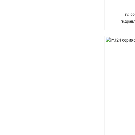
IYJ2
гидрав