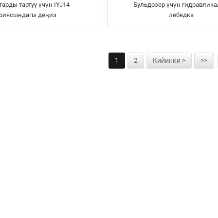
арды тартуу үчүн IYJ14
Бульдозер үчүн гидравлик
риясындагы деңиз
лебедка
авликалык лебедкасы
1
2
Кийинки >
>>
РГА
INIден жаңыртуулар
сунуштарды алыңыз.
байланышыңыз. Ак
көрүүдөн өткөн жак