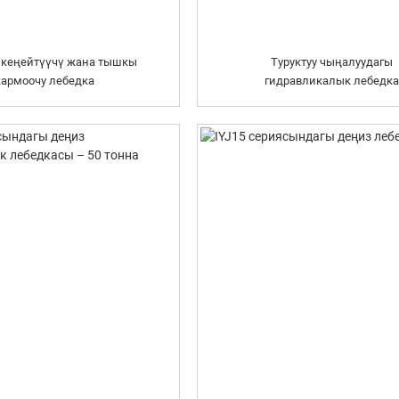
и кеңейтүүчү жана тышкы
Туруктуу чыңалуудагы
кармоочу лебедка
гидравликалык лебедка