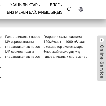
ЖАҢЫЛЫКТАР
БЛОГ
БИЗ МЕНЕН БАЙЛАНЫШЫҢЫЗ
р
Гидравликалык насос
Гидравликалык система
I3V сериясындагы
120м³/саат ～1000 м³/саат
р
гидравликалык насос
экскаватор системалары
IAP сериясындагы
Өнөр жай өндүрүшү үчүн
р
гидравликалык насос
гидравликалык системалар
р
р