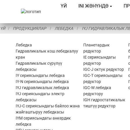
ҮЙ
INI ЖӨНҮНДӨ
ПР
ҮЙ
ПРОДУКЦИЯЛАР
ЛЕБЕДКА
IYJ ГИДРАВЛИКАЛЫК Л
Лебедка
Планетардык
Гидравликалык кош лебедкалуу
редуктор
кран
IE сериясындагы
Гидравликалык сүрүлүү
редуктор
лебедкасы
IGC-J октук редуктор
IY сериясындагы лебедка
IGC-T сериясындагы
IY-N сериясындагы лебедка
редуктор
IYJ гидравликалык лебедка
IGC-W лебедка
IYJ сериясындагы электр
редуктору
лебедкасы
IGH гидростатикалык
IYJ-C сериясындагы байлоо жана
тиштүү редуктор
жайгаштыруу лебедкасы
IYM сериясындагы анкердик
лебедка