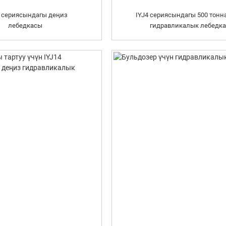
4 сериясындагы деңиз
IYJ4 сериясындагы 500 тон
лебедкасы
гидравликалык лебедка