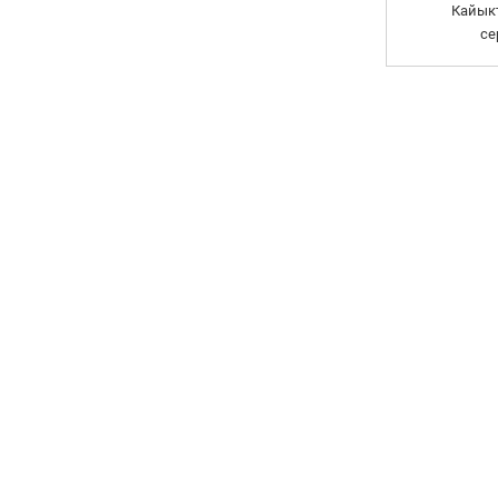
Кайыкт
се
гидр
БИЗДИН ЖАҢЫЛЫКТА
ЖАЗЫЛЫҢЫЗ