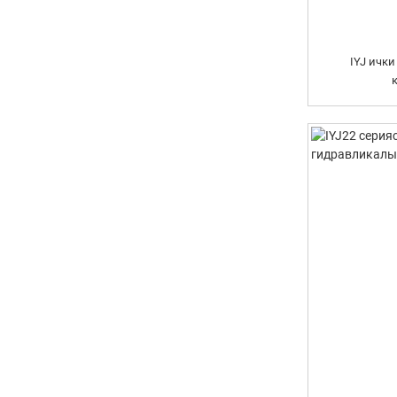
IYJ ичк