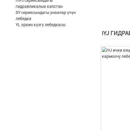
IYPJ сериясындагы
гидравликалык капстан
SY сериясындагы унаалар үчүн
лебедка
YL эркин күзгү лебедкасы
IYJ ГИДР