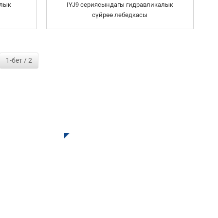
алык
IYJ9 сериясындагы гидравликалык
сүйрөө лебедкасы
1-бет / 2
ды жана
Сурап ​​билүү Үчүн Басыңыз
 Биз менен
ыркы натыйжаны
шы нерсе жок.