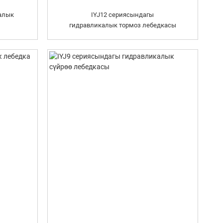
налык
IYJ12 сериясындагы
гидравликалык тормоз лебедкасы