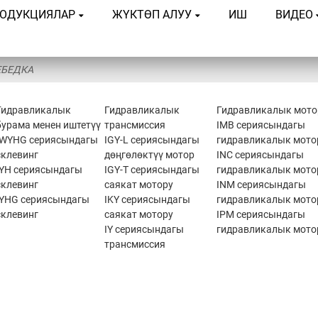
ОДУКЦИЯЛАР
ЖҮКТӨП АЛУУ
ИШ
ВИДЕО
ЕБЕДКА
Гидравликалык
Гидравликалык
Гидравликалык мото
бурама менен иштетүү
трансмиссия
IMB сериясындагы
IWYHG сериясындагы
IGY-L сериясындагы
гидравликалык мото
склевинг
дөңгөлөктүү мотор
INC сериясындагы
IYH сериясындагы
IGY-T сериясындагы
гидравликалык мото
склевинг
саякат мотору
INM сериясындагы
IYHG сериясындагы
IKY сериясындагы
гидравликалык мото
склевинг
саякат мотору
IPM сериясындагы
IY сериясындагы
гидравликалык мото
трансмиссия