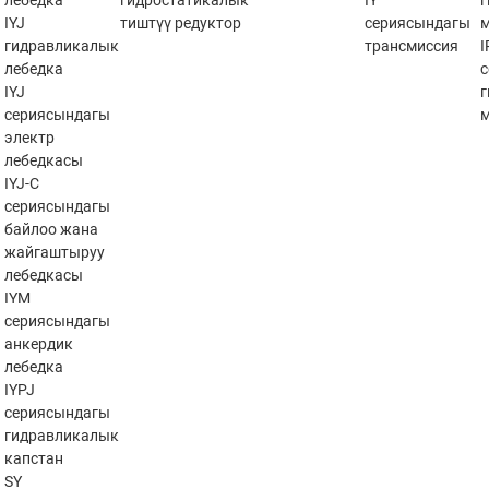
лебедка
гидростатикалык
IY
IYJ
тиштүү редуктор
сериясындагы
гидравликалык
трансмиссия
лебедка
IYJ
сериясындагы
электр
лебедкасы
IYJ-C
сериясындагы
байлоо жана
жайгаштыруу
лебедкасы
IYM
сериясындагы
анкердик
лебедка
IYPJ
сериясындагы
гидравликалык
капстан
SY