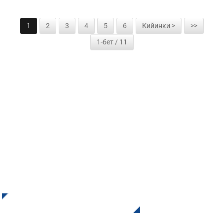
1
2
3
4
5
6
Кийинки >
>>
1-бет / 11
БИЗДИН ЖАҢЫЛЫКТАРГА
ЖАЗЫЛЫҢЫЗ
INIден жаңыртууларды жана сунуштарды алыңыз. Биз
менен байланышыңыз. Акыркы натыйжаны көрүүдөн
өткөн жакшы нерсе жок.
Сурап ​​билүү Үчүн Басыңыз