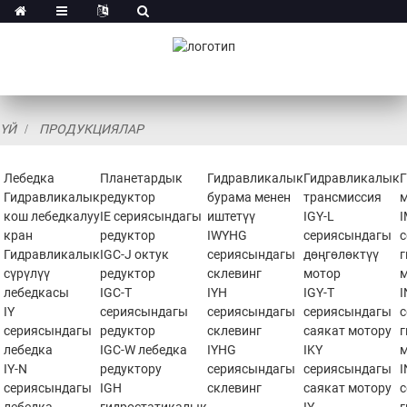
ҮЙ
ПРОДУКЦИЯЛАР
Лебедка
Планетардык
Гидравликалык
Гидравликалык
Гидравликалык
редуктор
бурама менен
трансмиссия
кош лебедкалуу
IE сериясындагы
иштетүү
IGY-L
кран
редуктор
IWYHG
сериясындагы
Гидравликалык
IGC-J октук
сериясындагы
дөңгөлөктүү
сүрүлүү
редуктор
склевинг
мотор
лебедкасы
IGC-T
IYH
IGY-T
IY
сериясындагы
сериясындагы
сериясындагы
сериясындагы
редуктор
склевинг
саякат мотору
лебедка
IGC-W лебедка
IYHG
IKY
IY-N
редуктору
сериясындагы
сериясындагы
сериясындагы
IGH
склевинг
саякат мотору