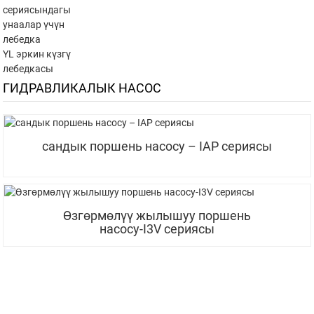
сериясындагы
унаалар үчүн
лебедка
YL эркин күзгү
лебедкасы
ГИДРАВЛИКАЛЫК НАСОС
сандык поршень насосу – IAP сериясы
Өзгөрмөлүү жылышуу поршень
насосу-I3V сериясы