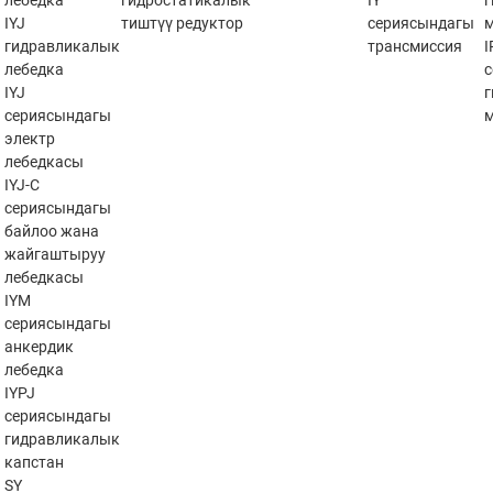
лебедка
гидростатикалык
IY
IYJ
тиштүү редуктор
сериясындагы
гидравликалык
трансмиссия
лебедка
IYJ
сериясындагы
электр
лебедкасы
IYJ-C
сериясындагы
байлоо жана
жайгаштыруу
лебедкасы
IYM
сериясындагы
анкердик
лебедка
IYPJ
сериясындагы
гидравликалык
капстан
SY