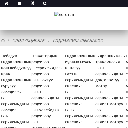
ҮЙ
ПРОДУКЦИЯЛАР
ГИДРАВЛИКАЛЫК НАСОС
Лебедка
Планетардык
Гидравликалык
Гидравликалык
Гидравликалык
редуктор
бурама менен
трансмиссия
кош лебедкалуу
IE сериясындагы
иштетүү
IGY-L
кран
редуктор
IWYHG
сериясындагы
Гидравликалык
IGC-J октук
сериясындагы
дөңгөлөктүү
сүрүлүү
редуктор
склевинг
мотор
лебедкасы
IGC-T
IYH
IGY-T
IY
сериясындагы
сериясындагы
сериясындагы
сериясындагы
редуктор
склевинг
саякат мотору
лебедка
IGC-W лебедка
IYHG
IKY
IY-N
редуктору
сериясындагы
сериясындагы
сериясындагы
IGH
склевинг
саякат мотору