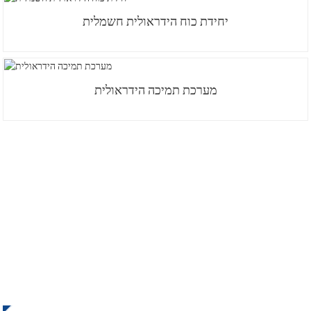
יחידת כוח הידראולית חשמלית
מערכת תמיכה הידראולית
הירשמו לניוזלטר שלנו
קבלו עדכונים והצעות מ-INI צרו קשר. אין דבר טוב יותר מלראות את
התוצאה הסופית.