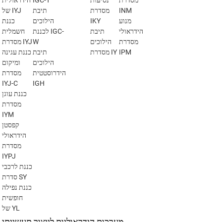
מסדרת
נסיעות
IGC-T
הידראולית
INM
מסדרת
תיבת
של IYJ
מנוע
IKY
הילוכים
כננת
הידראולי
תיבת
לכננת IGC-
חשמלית
מסדרת
הילוכים
W
מסדרת IYJ
IPM
מסדרת IY
תיבת
כננת עגינה
הילוכים
ומיקום
הידרוסטטית
מסדרת
IYJ-C
IGH
כננת עוגן
מסדרת
IYM
קפסטן
הידראולי
מסדרת
IYPJ
כננת לרכבי
סדרת SY
כננת נפילה
חופשית
של YL