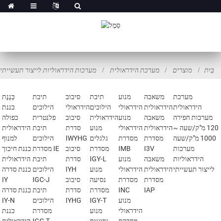
בַּיִת
מוצרים
מערכת הידראולית
מערכות הידראוליות לייצור תעשייתי
מערכת
משאבה
מנוע
תיבת
סיבוב
תיבת
כַּנֶנֶת
הידראולית
הידראולית
הידראולי
הילוכים
הידראולי
הילוכים
כננת
מערכות חפירה
משאבה
מנוע
הידראולית
סיבוב
פלנטרית
כפולה
120 מ"ק/שעה ~
הידראולית
הידראולי
מנוע
סדרת
תיבת
הידראולית
1000 מ"ק/שעה
מסדרת
מסדרת
גלגלים
IWYHG
הילוכים
למנוף
מערכות
I3V
IMB
מסדרת
סיבוב
מסדרת IE
כננת חיכוך
הידראוליות
משאבה
מנוע
IGY-L
סדרת
תיבת
הידראולית
לייצור תעשייתי
הידראולית
הידראולי
מנוע
IYH
הילוכים
כננת סדרה
מסדרת
מסדרת
נסיעה
סיבוב
IGC-J
IY
IAP
INC
מסדרת
סדרת
תיבת
כננת סדרה
מנוע
IGY-T
IYHG
הילוכים
IY-N
הידראולי
מנוע
מסדרת
כננת