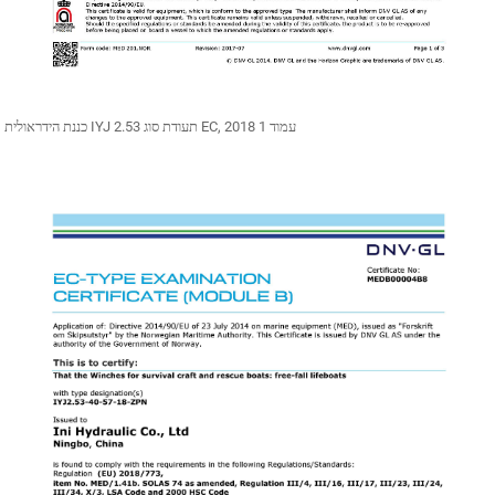
כננת הידראולית IYJ 2.53 תעודת סוג EC, 2018 עמוד 1