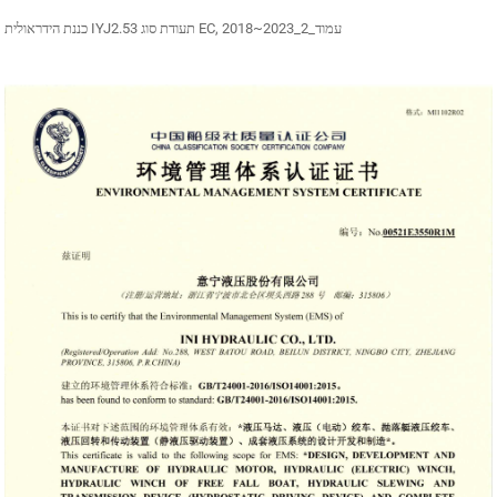
כננת הידראולית IYJ2.53 תעודת סוג EC, 2018~2023_עמוד_2