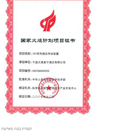
תעודת כננת מאוישת