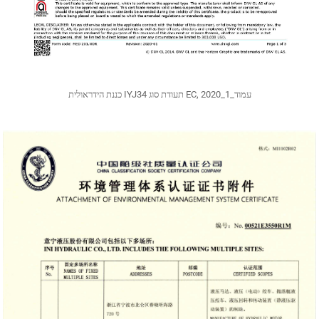
כננת הידראולית IYJ34 תעודת סוג EC, 2020_עמוד_1