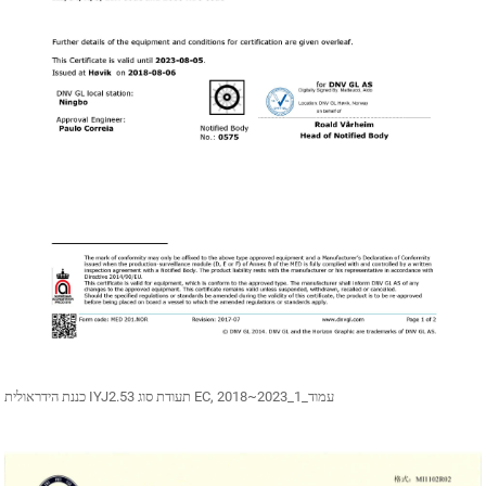
כננת הידראולית IYJ2.53 תעודת סוג EC, 2018~2023_עמוד_1