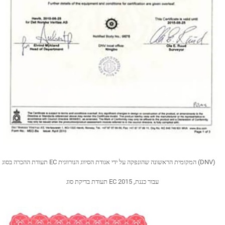
תעודת ההכרה בסוג EC המקומית הראשונה שהונפקה על ידי אגודת הסיווג הנורווגית (DNV)
תעודת בדיקת סוג EC עבור כננת, 2015