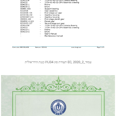
כננת הידראולית IYJ34 תעודת סוג EC, 2020_עמוד_2