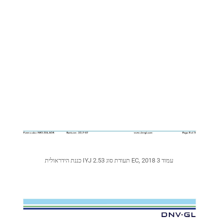
כננת הידראולית IYJ 2.53 תעודת סוג EC, 2018 עמוד 3