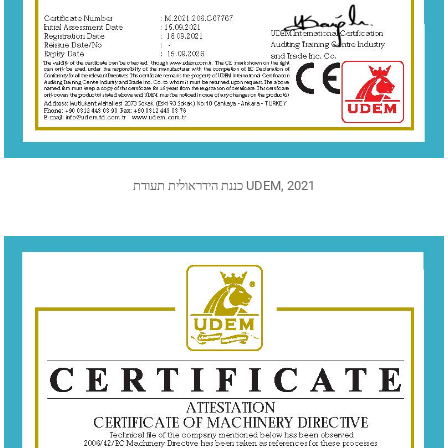
כננת הידראולית תעודת UDEM, 2021