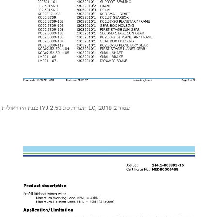
כננת הידראולית IYJ 2.53 תעודת סוג EC, 2018 עמוד 2