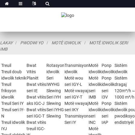
LAKAY
PWODWI YO
MOTÈ IDWOLIK
MOTÈ IDWOLIK SERI
IMB
Treuil
Bwat
Rotasyon
Transmisyon
Motè
Ponp
Sistèm
Treuil doub
Vitès
idwolik
idwolik
idwolik
idwolik
idwolik
idwolik teknik
Planèt
Seri
Motè wou
Motè
Ponp
Sistèm
Treuil
Bwat vitès
IWYHG
seri IGY-L
idwolik
idwolik
dragaj
friksyon
seri IE
Slewing
Motè vwayaj
seri
seri
120m³/h 
idwolik
Bwat vitès
Seri IYH
seri IGY-T
IMB
I3V
1000 m³/h
Treuil Seri IY
aks IGC-J
Slewing
Motè vwayaj
Motè
Ponp
Sistèm
Treuil seri IY-
Bwat vitès
Seri IYHG
seri IKY
idwolik
idwolik
idwolik po
N
seri IGC-T
Slewing
Transmisyon
seri
seri
pwodiksyo
Treuil idwolik
Bwat vitès
Seri IY
INC
IAP
endistriyèl
IYJ
treuil IGC-
Motè