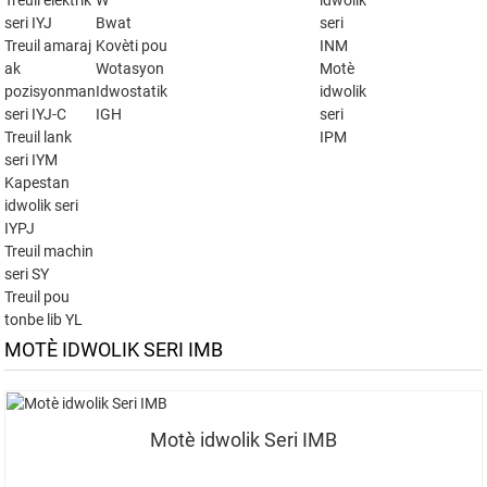
Treuil elektrik
W
idwolik
seri IYJ
Bwat
seri
Treuil amaraj
Kovèti pou
INM
ak
Wotasyon
Motè
pozisyonman
Idwostatik
idwolik
seri IYJ-C
IGH
seri
Treuil lank
IPM
seri IYM
Kapestan
idwolik seri
IYPJ
Treuil machin
seri SY
Treuil pou
tonbe lib YL
MOTÈ IDWOLIK SERI IMB
Motè idwolik Seri IMB