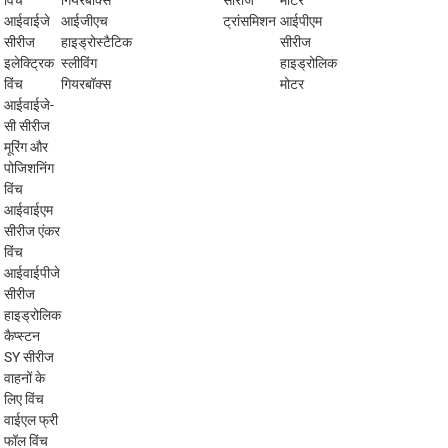
विंच
गियरबॉक्स
सीरीज
मोटर
आईवाईजे
आईजीएच
ट्रांसमिशन
आईपीएम
सीरीज
हाइड्रोस्टैटिक
सीरीज
इलेक्ट्रिक
स्लीविंग
हाइड्रोलिक
विंच
गियरबॉक्स
मोटर
आईवाईजे-
सी सीरीज
मूरिंग और
पोजिशनिंग
विंच
आईवाईएम
सीरीज एंकर
विंच
आईवाईपीजे
सीरीज
हाइड्रोलिक
कैप्स्टन
SY सीरीज
वाहनों के
लिए विंच
वाईएल फ्री
फॉल विंच