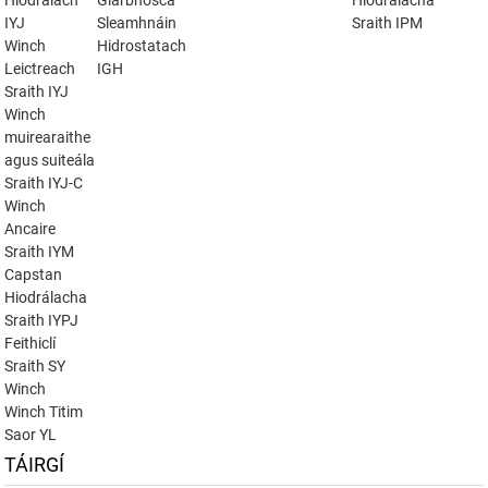
Hiodrálach
Giarbhosca
Hiodrálacha
IYJ
Sleamhnáin
Sraith IPM
Winch
Hidrostatach
Leictreach
IGH
Sraith IYJ
Winch
muirearaithe
agus suiteála
Sraith IYJ-C
Winch
Ancaire
Sraith IYM
Capstan
Hiodrálacha
Sraith IYPJ
Feithiclí
Sraith SY
Winch
Winch Titim
Saor YL
TÁIRGÍ