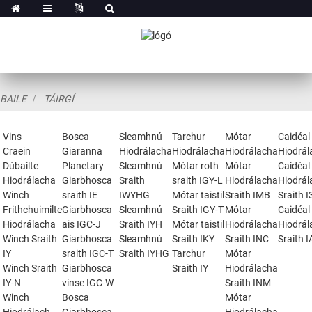
BAILE
TÁIRGÍ
Vins
Bosca
Sleamhnú
Tarchur
Mótar
Caidéal
Craein
Giaranna
Hiodrálacha
Hiodrálacha
Hiodrálacha
Hiodrál
Dúbailte
Planetary
Sleamhnú
Mótar roth
Mótar
Caidéal
Hiodrálacha
Giarbhosca
Sraith
sraith IGY-L
Hiodrálacha
Hiodrál
Winch
sraith IE
IWYHG
Mótar taistil
Sraith IMB
Sraith 
Frithchuimilte
Giarbhosca
Sleamhnú
Sraith IGY-T
Mótar
Caidéal
Hiodrálacha
ais IGC-J
Sraith IYH
Mótar taistil
Hiodrálacha
Hiodrál
Winch Sraith
Giarbhosca
Sleamhnú
Sraith IKY
Sraith INC
Sraith 
IY
sraith IGC-T
Sraith IYHG
Tarchur
Mótar
Winch Sraith
Giarbhosca
Sraith IY
Hiodrálacha
IY-N
vinse IGC-W
Sraith INM
Winch
Bosca
Mótar