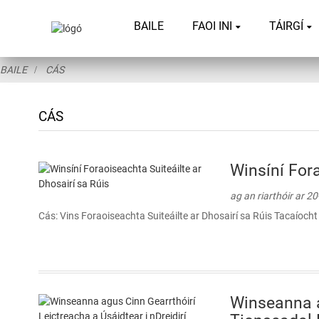
BAILE
FAOI INI
TÁIRGÍ
BAILE
CÁS
CÁS
Winsíní Fora
ag an riarthóir ar 2
Cás: Vins Foraoiseachta Suiteáilte ar Dhosairí sa Rúis Tacaíoch
Winseanna a