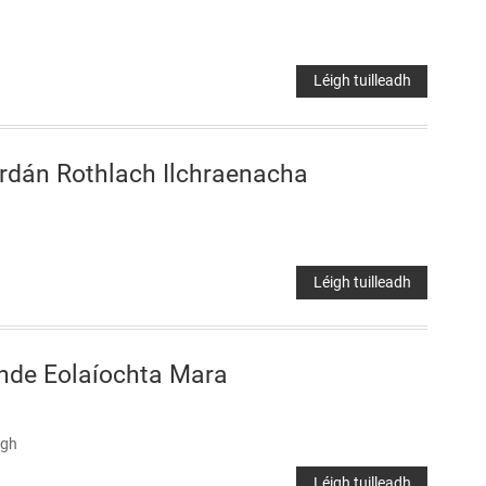
Léigh tuilleadh
rdán Rothlach Ilchraenacha
Léigh tuilleadh
ghde Eolaíochta Mara
igh
Léigh tuilleadh