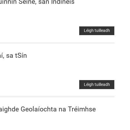
uinnín Seine, san Indinéis
Léigh tuilleadh
, sa tSín
Léigh tuilleadh
Taighde Geolaíochta na Tréimhse