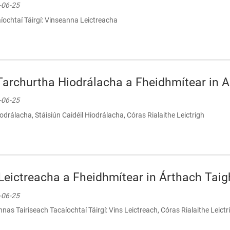
9-06-25
aíochtaí Táirgí: Vinseanna Leictreacha
archurtha Hiodrálacha a Fheidhmítear in A
9-06-25
drálacha, Stáisiún Caidéil Hiodrálacha, Córas Rialaithe Leictrigh
eictreacha a Fheidhmítear in Árthach Tai
9-06-25
s Tairiseach Tacaíochtaí Táirgí: Vins Leictreach, Córas Rialaithe Leictr