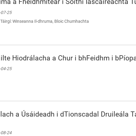
uma a Fheidhmítear i Soithí Iascaireachta T
7-07-25
aí Táirgí: Winseanna Il-dhruma, Bloic Chumhachta
lte Hiodrálacha a Chur i bhFeidhm i bPíopaí
6-04-25
lach a Úsáideadh i dTionscadal Druileála 
5-08-24