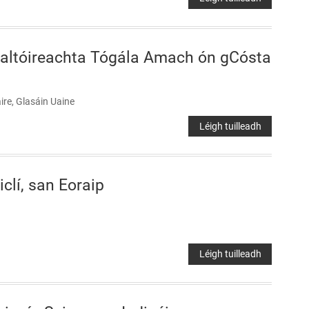
ealtóireachta Tógála Amach ón gCósta
re, Glasáin Uaine
Léigh tuilleadh
clí, san Eoraip
Léigh tuilleadh