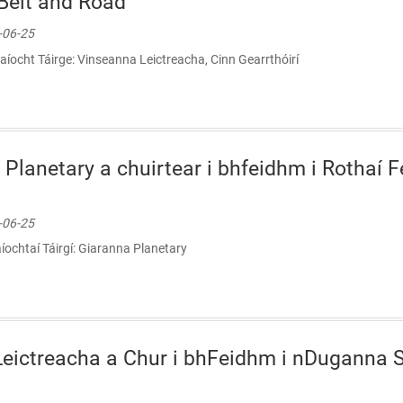
Belt and Road
9-06-25
caíocht Táirge: Vinseanna Leictreacha, Cinn Gearrthóirí
Planetary a chuirtear i bhfeidhm i Rothaí Fe
9-06-25
íochtaí Táirgí: Giaranna Planetary
eictreacha a Chur i bhFeidhm i nDuganna S