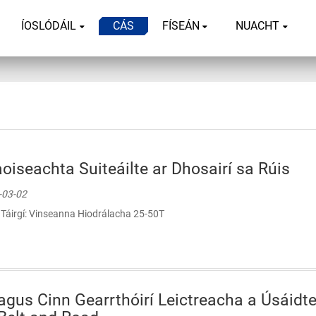
ÍOSLÓDÁIL
CÁS
FÍSEÁN
NUACHT
oiseachta Suiteáilte ar Dhosairí sa Rúis
0-03-02
t Táirgí: Vinseanna Hiodrálacha 25-50T
gus Cinn Gearrthóirí Leictreacha a Úsáidtea