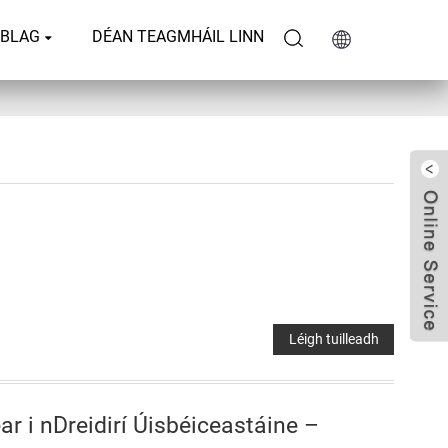
BLAG
DÉAN TEAGMHÁIL LINN
Léigh tuilleadh
r i nDreidirí Úisbéiceastáine –