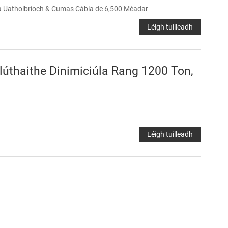
bla Uathoibríoch & Cumas Cábla de 6,500 Méadar
Léigh tuilleadh
Dlúthaithe Dinimiciúla Rang 1200 Ton,
Léigh tuilleadh