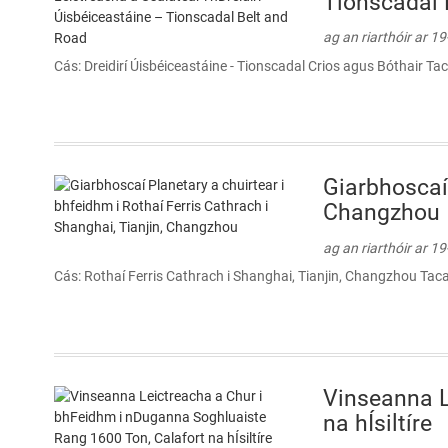
Tionscadal 
ag an riarthóir ar 1
Cás: Dreidirí Úisbéiceastáine - Tionscadal Crios agus Bóthair Ta
Giarbhoscaí 
Changzhou
ag an riarthóir ar 1
Cás: Rothaí Ferris Cathrach i Shanghai, Tianjin, Changzhou Taca
Vinseanna L
na hÍsiltíre