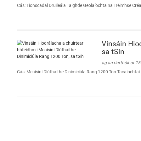
Cás: Tionscadal Druileála Taighde Geolaíochta na Tréimhse Créa
Vinsáin Hio
sa tSín
ag an riarthóir ar 1
Cás: Meaisíní Dlúthaithe Dinimiciúla Rang 1200 Ton Tacaíochtaí