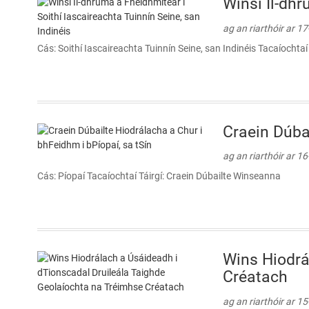
Winsí Il-dhr
ag an riarthóir ar 1
Cás: Soithí Iascaireachta Tuinnín Seine, san Indinéis Tacaíocht
Craein Dúbai
ag an riarthóir ar 1
Cás: Píopaí Tacaíochtaí Táirgí: Craein Dúbailte Winseanna
Wins Hiodrá
Créatach
ag an riarthóir ar 1