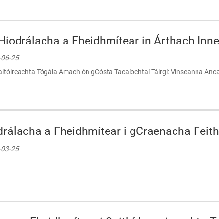
iodrálacha a Fheidhmítear in Árthach Inn
9-06-25
altóireachta Tógála Amach ón gCósta Tacaíochtaí Táirgí: Vinseanna Ancai
drálacha a Fheidhmítear i gCraenacha Feithi
8-03-25