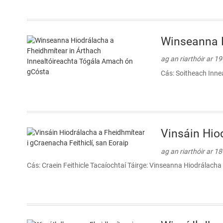
Winseanna H
ag an riarthóir ar 1
Cás: Soitheach Inne
Vinsáin Hio
ag an riarthóir ar 1
Cás: Craein Feithicle Tacaíochtaí Táirge: Vinseanna Hiodrálacha