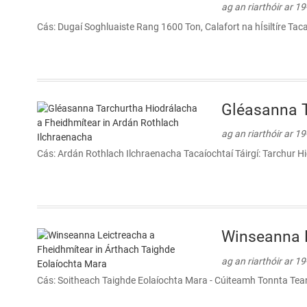
ag an riarthóir ar 1
Cás: Dugaí Soghluaiste Rang 1600 Ton, Calafort na hÍsiltíre Tac
Gléasanna T
ag an riarthóir ar 1
Cás: Ardán Rothlach Ilchraenacha Tacaíochtaí Táirgí: Tarchur Hio
Winseanna L
ag an riarthóir ar 1
Cás: Soitheach Taighde Eolaíochta Mara - Cúiteamh Tonnta Teanna