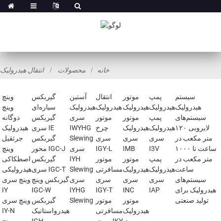
خانه
محصولات
انتقال هیدرولیک
سیستم
پمپ
موتور
انتقال
آستین
گیربکس
وینچ
هیدرولیک
هیدرولیک
هیدرولیک
هیدرولیک
هیدرولیک
سیاره‌ای
وینچ
سیستم‌های
پمپ
موتور
موتور
سری
گیربکس
دوگانه
لایروبی ۱۲۰
هیدرولیک
هیدرولیک
چرخ
IWYHG
سری IE
هیدرولیک
متر مکعب در
سری
سری
سری
Slewing
گیربکس
جرثقیل
ساعت تا ۱۰۰۰
I3V
IMB
IGY-L
سری
محور IGC-J
وینچ
متر مکعب در
پمپ
موتور
موتور
IYH
گیربکس
اصطکاکی
ساعت
هیدرولیک
هیدرولیک
مسافرتی
Slewing
سری IGC-T
هیدرولیکی
سیستم‌های
سری
سری
سری
سری
گیربکس وینچ
وینچ سری
هیدرولیک برای
IAP
INC
IGY-T
IYHG
IGC-W
IY
تولید صنعتی
موتور
موتور
Slewing
گیربکس
وینچ سری
هیدرولیک
مسافرتی
هیدرواستاتیک
IY-N