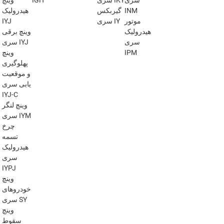
سری
سری IKY
IGH
وینچ
INM
گیربکس
هیدرولیک
موتور
سری IY
IYJ
هیدرولیک
وینچ برقی
سری
سری IYJ
IPM
وینچ
پهلوگیری
و موقعیت
یابی سری
IYJ-C
وینچ لنگر
سری IYM
چرخ
تسمه
هیدرولیک
سری
IYPJ
وینچ
خودروهای
سری SY
وینچ
سقوط