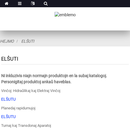
HEJMO
ELŜUTI
ELŜUTI
Ni inkluzivis niajn normajn produktojn en la subaj katalogoj.
Personigitaj produktoj ankaŭ haveblas.
Vinĉoj: Hidraŭlikaj kaj Elektraj Vinĉoj
ELŜUTU
Planedaj rapidumujoj
ELŜUTU
Turnaj kaj Transdonaj Aparatoj