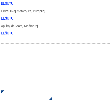
ELŜUTU
Hidraŭlikaj Motoroj kaj Pumpiloj
ELŜUTU
Aplikoj de Maraj Maŝinaroj
ELŜUTU
ALIĜU AL NIA INFORMBULETINO
Ricevu Ĝisdatigojn kaj Ofertojn de INI Kontaktu nin. Nenio
estas pli bona ol vidi la finan rezulton.
Alklaku Por Enketo