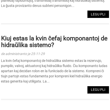
planedaj rapidumujoj, transmisiaj transmisioj kaj hidraŭlikaj sistemoj.
La ĝusta provizanto devus subteni personigon...
LEGU PLI
Kiuj estas la kvin ĉefaj komponantoj de
hidraŭlika sistemo?
de administranto je 25-11-29
La kvin ĉefaj komponantoj de hidraŭlika sistemo estas la rezervujo,
pumpilo, valvoj, aktuatoroj kaj hidraŭlika fluido. Ĉiu komponanto ludas
apartan kaj decidan rolon en la funkciado de la sistemo. Kompreni ĉi
tiujn partojn estas fundamenta por kompreni kiel hidraŭlika energio
estas generita kaj utiligata. La...
LEGU PLI