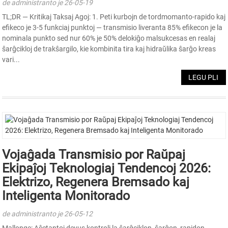
de administranto je 26-05-19
TL;DR — Kritikaj Taksaj Agoj: 1. Peti kurbojn de tordmomanto-rapido kaj
efikeco je 3-5 funkciaj punktoj — transmisio liveranta 85% efikecon je la
nominala punkto sed nur 60% je 50% delokiĝo malsukcesas en realaj
ŝarĝcikloj de trakŝargilo, kie kombinita tira kaj hidraŭlika ŝarĝo kreas
vari...
LEGU PLI
Vojaĝada Transmisio por Raŭpaj
Ekipaĵoj Teknologiaj Tendencoj 2026:
Elektrizo, Regenera Bremsado kaj
Inteligenta Monitorado
de administranto je 26-05-12
Mallonge: Aĉetantoj devus kontroli la ŝarĝciklon, ŝarĝon, rapidon,