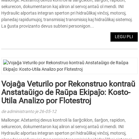
sekurecon, dokumentaron kaj aliron al servoj antaŭ ol mendi. INI
Hydraulic alportas integran sperton pri hidraŭlikaj vinĉoj, motoroj,
planedaj rapidumujoj, transmisiaj transmisioj kaj hidraŭlikaj sistemoj.
La ĝusta provizanto devus subteni personigon...
LEGU PLI
Vojaĝa Veturilo por Rekonstruo kontraŭ
Anstataŭigo de Raŭpa Ekipaĵo: Kosto-
Utila Analizo por Flotestroj
de administranto je 26-05-12
Mallonge: Aĉetantoj devus kontroli la ŝarĝciklon, ŝarĝon, rapidon,
sekurecon, dokumentaron kaj aliron al servoj antaŭ ol mendi. INI
Hydraulic alportas integran sperton pri hidraŭlikaj vinĉoj, motoroj,