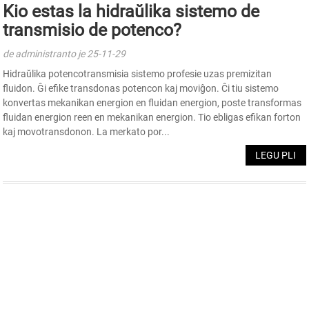
Kio estas la hidraŭlika sistemo de
transmisio de potenco?
de administranto je 25-11-29
Hidraŭlika potencotransmisia sistemo profesie uzas premizitan
fluidon. Ĝi efike transdonas potencon kaj moviĝon. Ĉi tiu sistemo
konvertas mekanikan energion en fluidan energion, poste transformas
fluidan energion reen en mekanikan energion. Tio ebligas efikan forton
kaj movotransdonon. La merkato por...
LEGU PLI
ALIĜU AL NIA INFORMBULETINO
Ricevu Ĝisdatigojn kaj Ofertojn de INI Kontaktu nin. Nenio
estas pli bona ol vidi la finan rezulton.