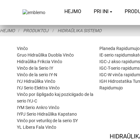
HEJMO
PRI INI
PROD
HEJMO
PRODUKTOJ
HIDRAŬLIKA SISTEMO
Vinĉo
Planeda Rapidumujo
Gruo Hidraŭlika Duobla Vinĉo
IE-serio rapidumskat
Hidraŭlika Frikcia Vinĉo
IGC-J akso rapidums
Vinĉo de la Serio IY
IGC-T-serio rapidums
Vinĉo de la serio IY-N
IGC-W vinĉa rapidum
IYJ Hidraŭlika Vinĉo
IGH Hidrostatika Tu
IYJ Serio Elektra Vinĉo
Rapidumujo
Vinĉo por ŝipligado kaj poziciigado de la
serio IYJ-C
IYM Serio Ankro Vinĉo
IYPJ Serio Hidraŭlika Kapstano
Vinĉo por veturiloj de la serio SY
YL Libera Fala Vinĉo
HIDRAŬLIK