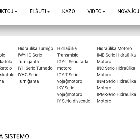
UKTOJ
ELŜUTI
KAZO
VIDEO
NOVAĴOJ
Hidraŭlika Turniĝo
Hidraŭlika
Hidraŭlika Motoro
olo
IWYHG Serio
Transmisio
IMB Serio Hidraŭlika
katolo
Turniĝanta
IGY-L Serio rada
Motoro
katolo
IYH Serio Turnado
motoro
INC Serio Hidraŭlika
skatolo
IYHG Serio
IGY-T Serio
Motoro
rna
Turniĝanta
vojaĝmotoro
INM Serio Hidraŭlika
IKY Serio
Motoro
vojaĝmotoro
IPM-Serio Hidraŭlika
IY Serio-dissendo
Motoro
A SISTEMO