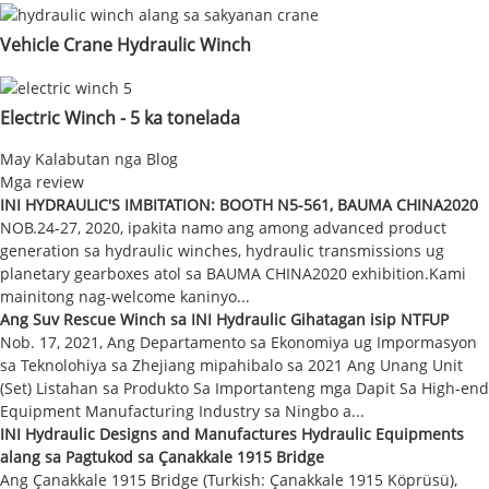
Vehicle Crane Hydraulic Winch
Electric Winch - 5 ka tonelada
May Kalabutan nga Blog
Mga review
INI HYDRAULIC'S IMBITATION: BOOTH N5-561, BAUMA CHINA2020
NOB.24-27, 2020, ipakita namo ang among advanced product
generation sa hydraulic winches, hydraulic transmissions ug
planetary gearboxes atol sa BAUMA CHINA2020 exhibition.Kami
mainitong nag-welcome kaninyo...
Ang Suv Rescue Winch sa INI Hydraulic Gihatagan isip NTFUP
Nob. 17, 2021, Ang Departamento sa Ekonomiya ug Impormasyon
sa Teknolohiya sa Zhejiang mipahibalo sa 2021 Ang Unang Unit
(Set) Listahan sa Produkto Sa Importanteng mga Dapit Sa High-end
Equipment Manufacturing Industry sa Ningbo a...
INI Hydraulic Designs and Manufactures Hydraulic Equipments
alang sa Pagtukod sa Çanakkale 1915 Bridge
Ang Çanakkale 1915 Bridge (Turkish: Çanakkale 1915 Köprüsü),