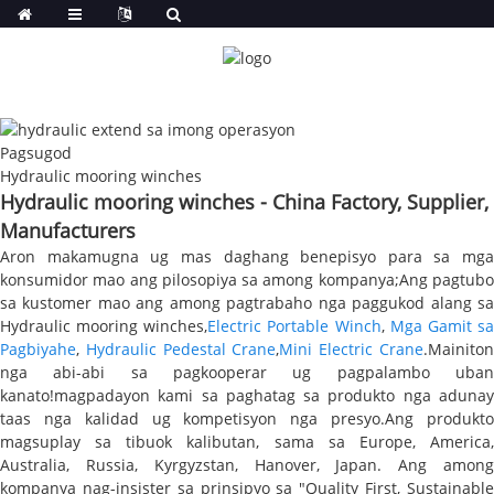
Pagsugod
Hydraulic mooring winches
Hydraulic mooring winches - China Factory, Supplier,
Manufacturers
Aron makamugna ug mas daghang benepisyo para sa mga
konsumidor mao ang pilosopiya sa among kompanya;Ang pagtubo
sa kustomer mao ang among pagtrabaho nga paggukod alang sa
Hydraulic mooring winches,
Electric Portable Winch
,
Mga Gamit s
Pagbiyahe
,
Hydraulic Pedestal Crane
,
Mini Electric Crane
.Mainito
nga abi-abi sa pagkooperar ug pagpalambo uban
kanato!magpadayon kami sa paghatag sa produkto nga adunay
taas nga kalidad ug kompetisyon nga presyo.Ang produkto
magsuplay sa tibuok kalibutan, sama sa Europe, America,
Australia, Russia, Kyrgyzstan, Hanover, Japan. Ang among
kompanya nag-insister sa prinsipyo sa "Quality First, Sustainable