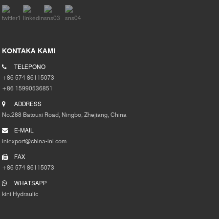
KONTAKA KAMI
TELEPONO
+86 574 86115073
+86 15990536851
ADDRESS
No.288 Batouxi Road, Ningbo, Zhejiang, China
E-MAIL
iniexport@china-ini.com
FAX
+86 574 86115073
WHATSAPP
kini Hydraulic