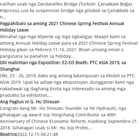
nailhan usab nga Dardanelles Bridge (Turkish: Çanakkale Boğaz
Köprüsü), usa ka suspension bridge nga gitukod sa Çanakkale sa
n...
Pagpahibalo sa among 2021 Chinese Spring Festival Annual
Holiday Leave
Minahal nga mga kliyente ug mga tigbaligya: Maapil kami sa
among Annual Holiday Leave para sa 2021 Chinese Spring Festival
Holiday gikan sa Pebrero 11-16, 2021. Bisan unsang email o
pangutana sa panahon sa holiday...
Dili malimtan nga Exposition: E2-D3 Booth, PTC ASIA 2019, sa
Shanghai
Okt. 23 - 26, 2019, dako ang among kalampusan sa eksibit sa PTC
ASIA 2019. Upat ka adlaw nga eksposisyon, dungganon kami nga
nakadawat ug daghang bisita nga interesado sa among mga
produkto.Sa exhibition,...
Ang Pagtuo ni G. Hu Shixuan
Congrats kang Mr. Hu Shixuan, founder sa INI Hydraulic, nga
gihatagan ug award isip Yongshang Contributor sa 40th
Anniversary of Chinese Economic Reform, niadtong Septembre 21,
2018. Gihatagan usab si Mr. Hu isip Profes...
Beatrice
2022.12.15 04:21:48