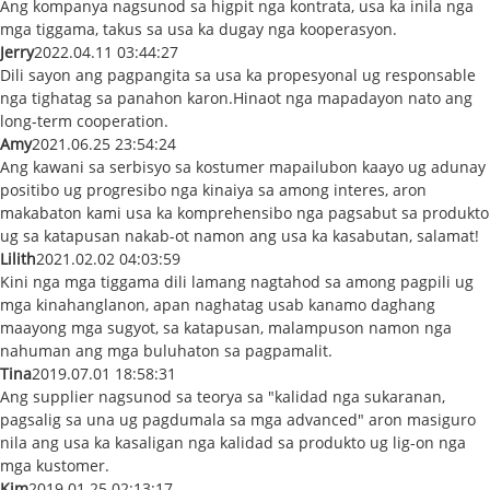
Ang kompanya nagsunod sa higpit nga kontrata, usa ka inila nga
mga tiggama, takus sa usa ka dugay nga kooperasyon.
Jerry
2022.04.11 03:44:27
Dili sayon ​​​​ang pagpangita sa usa ka propesyonal ug responsable
nga tighatag sa panahon karon.Hinaot nga mapadayon nato ang
long-term cooperation.
Amy
2021.06.25 23:54:24
Ang kawani sa serbisyo sa kostumer mapailubon kaayo ug adunay
positibo ug progresibo nga kinaiya sa among interes, aron
makabaton kami usa ka komprehensibo nga pagsabut sa produkto
ug sa katapusan nakab-ot namon ang usa ka kasabutan, salamat!
Lilith
2021.02.02 04:03:59
Kini nga mga tiggama dili lamang nagtahod sa among pagpili ug
mga kinahanglanon, apan naghatag usab kanamo daghang
maayong mga sugyot, sa katapusan, malampuson namon nga
nahuman ang mga buluhaton sa pagpamalit.
Tina
2019.07.01 18:58:31
Ang supplier nagsunod sa teorya sa "kalidad nga sukaranan,
pagsalig sa una ug pagdumala sa mga advanced" aron masiguro
nila ang usa ka kasaligan nga kalidad sa produkto ug lig-on nga
mga kustomer.
Kim
2019.01.25 02:13:17