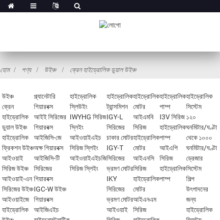
হোম
পণ্য
উইঞ্চ
ক্রেন হাইড্রোলিক ডুয়াল উইঞ্চ
উইঞ্চ
প্ল্যানেটারি
হাইড্রোলিক
হাইড্রোলিক
হাইড্রোলিক
হাইড্রোলিক
হাইড্রোলিক
ক্রেন
গিয়ারবক্স
স্লিউইং
ট্রান্সমিশন
মোটর
পাম্প
সিস্টেম
হাইড্রোলিক
আইই সিরিজের
IWYHG সিরিজ
IGY-L
আইএমবি
I3V সিরিজ
১২০
ডুয়াল উইঞ্চ
গিয়ারবক্স
স্লিইং
সিরিজের
সিরিজ
হাইড্রোলিক
ঘনমিটার/ঘণ্টা
হাইড্রোলিক
আইজিসি-জে
আইওয়াইএইচ
চাকার মোটর
হাইড্রোলিক
পাম্প
থেকে ১০০০
ফ্রিকশন উইঞ্চ
অক্ষ গিয়ারবক্স
সিরিজ স্লিইং
IGY-T
মোটর
আইএপি
ঘনমিটার/ঘণ্টা
আইওয়াই
আইজিসি-টি
আইওয়াইএইচজি
সিরিজের
আইএনসি
সিরিজ
ড্রেজার
সিরিজ উইঞ্চ
সিরিজের
সিরিজ স্লিইং
ভ্রমণ মোটর
সিরিজ
হাইড্রোলিক
সিস্টেম
আইওয়াই-এন
গিয়ারবক্স
IKY
হাইড্রোলিক
পাম্প
শিল্প
সিরিজের উইঞ্চ
IGC-W উইঞ্চ
সিরিজের
মোটর
উৎপাদনের
আইওয়াইজে
গিয়ারবক্স
ভ্রমণ মোটর
আইএনএম
জন্য
হাইড্রোলিক
আইজিএইচ
আইওয়াই
সিরিজ
হাইড্রোলিক