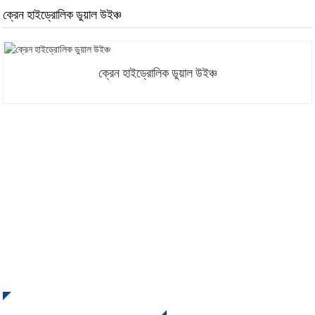
ক্রেন হাইড্রোলিক ডুয়াল উইঞ্চ
ক্রেন হাইড্রোলিক ডুয়াল উইঞ্চ
আমাদের নিউজলেটারে সাইন আপ করুন
INI থেকে আপডেট এবং অফার পেতে আমাদের সাথে যোগাযোগ করুন। চূড়ান্ত ফলাফল
দেখার চেয়ে ভালো আর কিছু নেই।
অনুসন্ধানের জন্য ক্লিক করুন