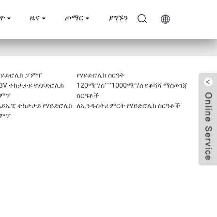
ዮ
ዜና
ጦማር
ያግኙን
ሃይድሮሊክ ፓምፕ
የሃይድሮሊክ ስርዓት
I3V ተከታታይ የሃይድሮሊክ
120ሜ³/ሰ～1000ሜ³/ሰ የቆሻሻ ማስወገጃ
ምፕ
ስርዓቶች
አይኤፒ ተከታታይ የሃይድሮሊክ
ለኢንዱስትሪ ምርት የሃይድሮሊክ ስርዓቶች
ምፕ