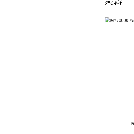
ምርቶች
I