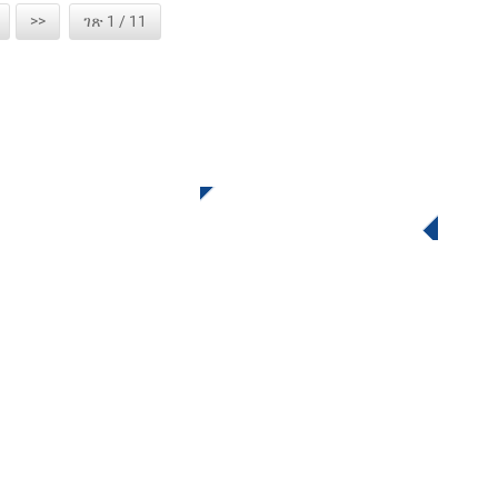
>>
ገጽ 1 / 11
ለጥያቄው ጠቅ ያድርጉ
እርዳታ ይፈልጋሉ? ያሳውቁን
ስልክ፡
+86 574 86115073 / +86 15990536851
ኢሜይል፡
iniexport@china-ini.com
አክል፡
No.288 Batouxi መንገድ, Ningbo, Zhejiang, ቻይና