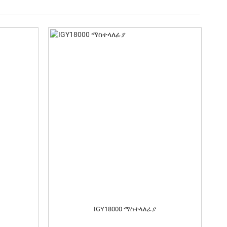
IGY18000 ማስተላለፊያ