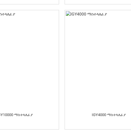
GY10000 ማስተላለፊያ
IGY4000 ማስተላለፊያ