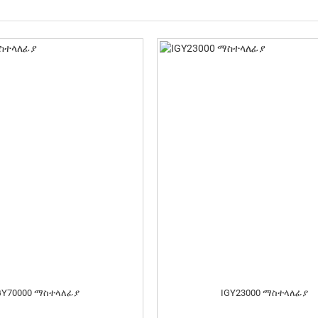
GY70000 ማስተላለፊያ
IGY23000 ማስተላለፊያ