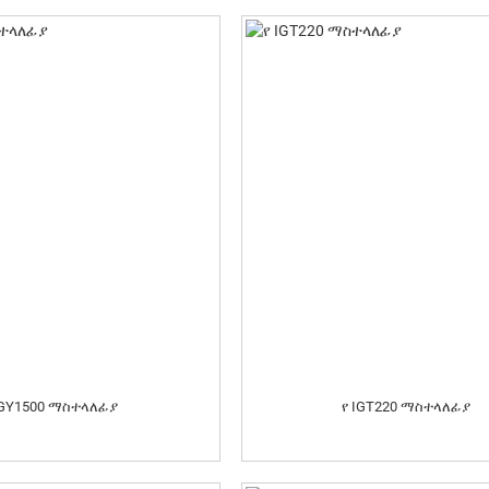
IGY1500 ማስተላለፊያ
የ IGT220 ማስተላለፊያ