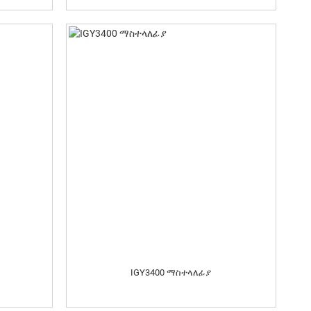
IGY3400 ማስተላለፊያ