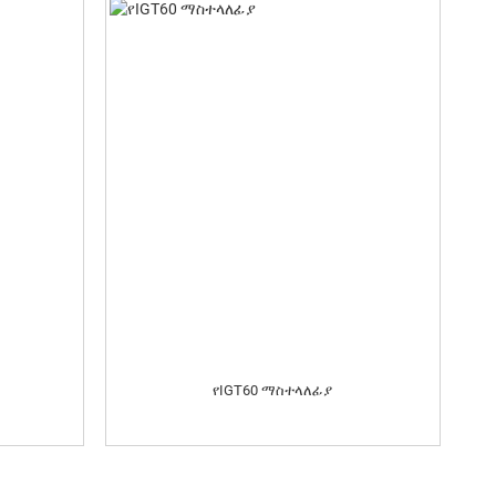
የIGT60 ማስተላለፊያ