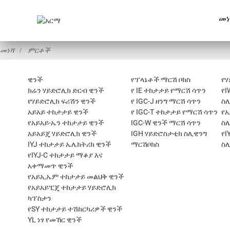
መነ
መነሻ
ምርቶች
ዊንች
የፕላኔቶች ማርሽ ቦክስ
የሃ
ክሬን ሃይድሮሊክ ድርብ ዊንች
የ IE ተከታታይ የማርሽ ሳጥን
የI
የሃይድሮሊክ ፍሪሽን ዊንች
የ IGC-J ዘንግ ማርሽ ሳጥን
ስ
አይአይ ተከታታይ ዊንች
የ IGC-T ተከታታይ የማርሽ ሳጥን
የ
የአይአይ-ኤን ተከታታይ ዊንች
IGC-W ዊንች ማርሽ ሳጥን
ስ
አይአይጄ ሃይድሮሊክ ዊንች
IGH ሃይድሮስታቲክ ስሊዊንግ
የI
IYJ ተከታታይ ኤሌክትሪክ ዊንች
ማርሽቦክስ
ስ
የIYJ-C ተከታታይ ማቆያ እና
አቀማመጥ ዊንች
የአይኢኤም ተከታታይ መልህቅ ዊንች
የአይአይፒጄ ተከታታይ ሃይድሮሊክ
ካፕስታን
የSY ተከታታይ ተሽከርካሪዎች ዊንች
YL ነፃ የመኸር ዊንች