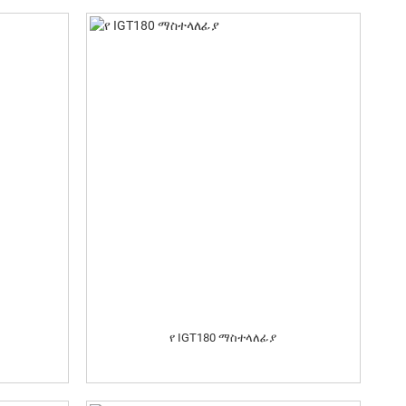
የ IGT180 ማስተላለፊያ