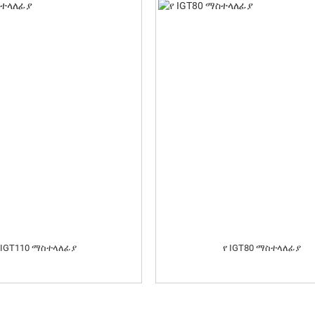
 IGT110 ማስተላለፊያ
የ IGT80 ማስተላለፊያ